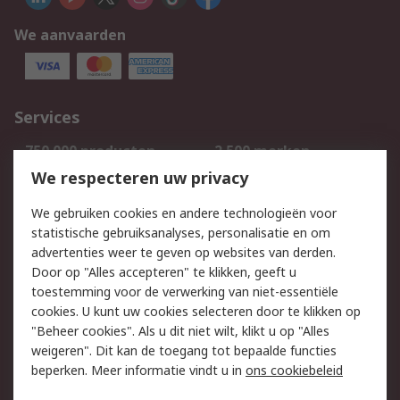
We aanvaarden
Services
750.000 producten
2.500 merken
Bestellen
Inkoopoplossingen
We respecteren uw privacy
Retouren
Technisch advies
We gebruiken cookies en andere technologieën voor
Track & Trace
statistische gebruiksanalyses, personalisatie en om
advertenties weer te geven op websites van derden.
Wettelijk
Door op "Alles accepteren" te klikken, geeft u
toestemming voor de verwerking van niet-essentiële
Cookiebeleid
Email veiligheid
cookies. U kunt uw cookies selecteren door te klikken op
Privacybeleid
Websitevoorwaarden
"Beheer cookies". Als u dit niet wilt, klikt u op "Alles
weigeren". Dit kan de toegang tot bepaalde functies
Algemene
beperken. Meer informatie vindt u in
ons cookiebeleid
verkoopvoorwaarden