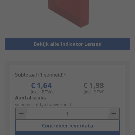
Bekijk alle Indicator Lenses
Subtotaal (1 eenheid)*
€ 1,64
€ 1,98
(excl. BTW)
(incl. BTW)
Add
Aantal stuks
to
selecteer of typ hoeveelheid
Basket
Controleer leverdata