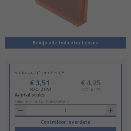
Bekijk alle Indicator Lenses
Subtotaal (1 eenheid)*
€ 3,51
€ 4,25
(excl. BTW)
(incl. BTW)
Add
Aantal stuks
to
selecteer of typ hoeveelheid
Basket
Controleer leverdata