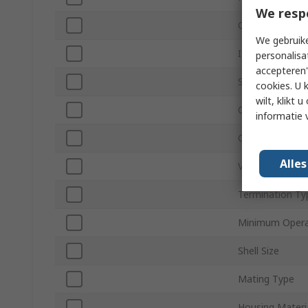
We resp
Contact Gende
We gebruike
IP Rating
personalisa
accepteren"
Series
cookies. U 
wilt, klikt
Orientation
informatie 
Coding
Alle
Voltage
Termination Ty
Minimum Opera
Shell Size
Mating Type
Housing Materi