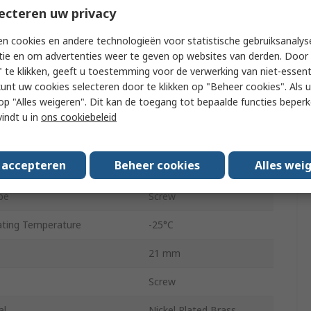
ecteren uw privacy
r
Female
n cookies en andere technologieën voor statistische gebruiksanalys
IP67
tie en om advertenties weer te geven op websites van derden. Door 
 te klikken, geeft u toestemming voor de verwerking van niet-essent
CNF12
kunt uw cookies selecteren door te klikken op "Beheer cookies". Als u 
 u op "Alles weigeren". Dit kan de toegang tot bepaalde functies beper
Straight
vindt u in
ons cookiebeleid
D
s accepteren
Beheer cookies
Alles wei
250V
pe
Screw
ting Temperature
-25°C
21 mm
Screw
al
Nickel Plated Brass