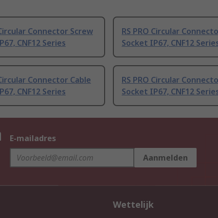
Circular Connector Screw
RS PRO Circular Connect
P67, CNF12 Series
Socket IP67, CNF12 Serie
ircular Connector Cable
RS PRO Circular Connecto
P67, CNF12 Series
Socket IP67, CNF12 Serie
n
E-mailadres
Aanmelden
Wettelijk