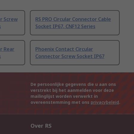
or Screw
RS PRO Circular Connector Cable
s
Socket IP67, CNF12 Series
r Rear
Phoenix Contact Circular
s
Connector Screw Socket IP67
De persoonlijke gegevens die u aan ons
verstrekt bij het aanmelden voor deze
mailinglijst worden verwerkt in
overeenstemming met ons
privacybeleid
.
Over RS