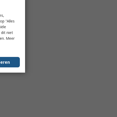
es,
op "Alles
iële
dit niet
ken. Meer
geren