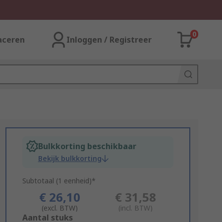
0
aceren
Inloggen / Registreer
Bulkkorting beschikbaar
Bekijk bulkkorting
Subtotaal (1 eenheid)*
€ 26,10
€ 31,58
(excl. BTW)
(incl. BTW)
Add
Aantal stuks