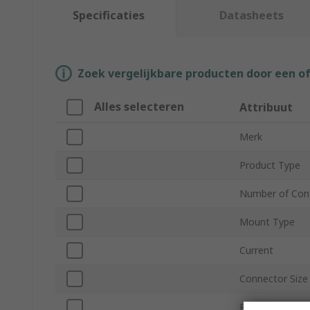
Specificaties
Datasheets
Zoek vergelijkbare producten door een o
Alles selecteren
Attribuut
Merk
Product Type
Number of Con
Mount Type
Current
Connector Size
Plug/Socket