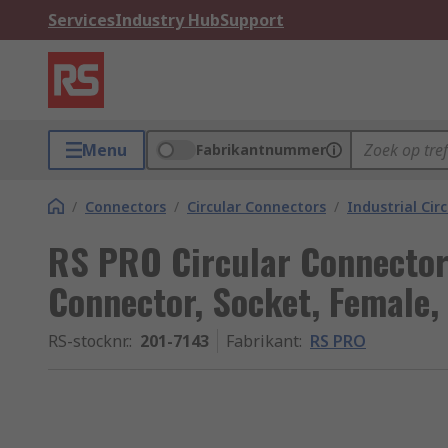
Services
Industry Hub
Support
Menu
Fabrikantnummer
/
Connectors
/
Circular Connectors
/
Industrial Cir
RS PRO Circular Connector,
Connector, Socket, Female,
RS-stocknr.
:
201-7143
Fabrikant
:
RS PRO