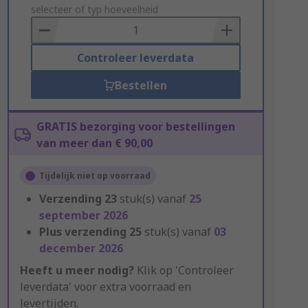
to
selecteer of typ hoeveelheid
Basket
Controleer leverdata
Bestellen
GRATIS bezorging voor bestellingen
van meer dan € 90,00
Tijdelijk niet op voorraad
Verzending
23
stuk(s) vanaf
25
september 2026
Plus verzending
25
stuk(s) vanaf
03
december 2026
Heeft u meer nodig?
Klik op 'Controleer
leverdata' voor extra voorraad en
levertijden.