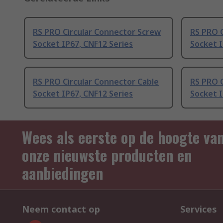
RS PRO Circular Connector Screw
RS PRO 
Socket IP67, CNF12 Series
Socket I
RS PRO Circular Connector Cable
RS PRO C
Socket IP67, CNF12 Series
Socket I
Wees als eerste op de hoogte va
onze nieuwste producten en
aanbiedingen
Neem contact op
Services