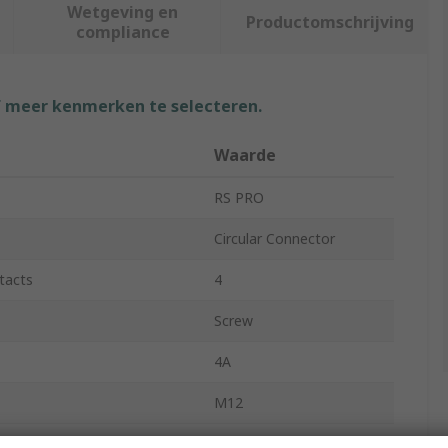
Wetgeving en
Productomschrijving
compliance
f meer kenmerken te selecteren.
Waarde
RS PRO
Circular Connector
tacts
4
Screw
4A
M12
Socket