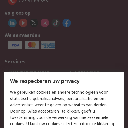
023 51 66 555
Volg ons op
We aanvaarden
Services
750.000 producten
2.500 merken
Bestellen
Inkoopoplossingen
We respecteren uw privacy
Retouren
Technisch advies
We gebruiken cookies en andere technologieën voor
Track & Trace
statistische gebruiksanalyses, personalisatie en om
advertenties weer te geven op websites van derden.
Wettelijk
Door op "Alles accepteren" te klikken, geeft u
toestemming voor de verwerking van niet-essentiële
Cookiebeleid
Email veiligheid
cookies. U kunt uw cookies selecteren door te klikken op