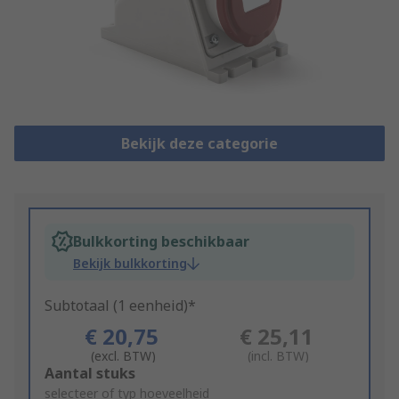
Bekijk deze categorie
Bulkkorting beschikbaar
Bekijk bulkkorting
Subtotaal (1 eenheid)*
€ 20,75
€ 25,11
(excl. BTW)
(incl. BTW)
Add
Aantal stuks
to
selecteer of typ hoeveelheid