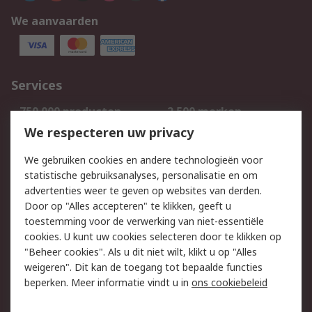
We aanvaarden
Services
750.000 producten
2.500 merken
Bestellen
Inkoopoplossingen
We respecteren uw privacy
Retouren
Technisch advies
We gebruiken cookies en andere technologieën voor
Track & Trace
statistische gebruiksanalyses, personalisatie en om
advertenties weer te geven op websites van derden.
Wettelijk
Door op "Alles accepteren" te klikken, geeft u
toestemming voor de verwerking van niet-essentiële
Cookiebeleid
Email veiligheid
cookies. U kunt uw cookies selecteren door te klikken op
Privacybeleid
Websitevoorwaarden
"Beheer cookies". Als u dit niet wilt, klikt u op "Alles
weigeren". Dit kan de toegang tot bepaalde functies
Algemene
beperken. Meer informatie vindt u in
ons cookiebeleid
verkoopvoorwaarden