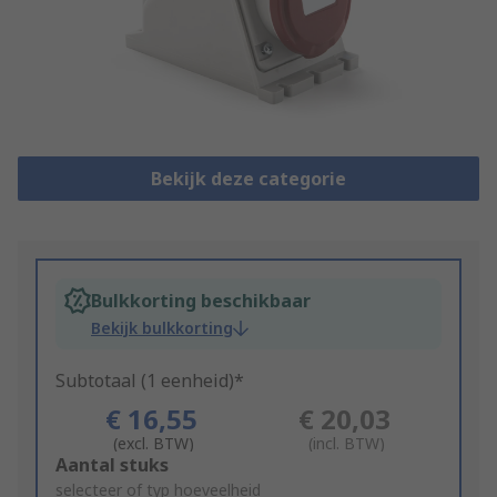
Bekijk deze categorie
Bulkkorting beschikbaar
Bekijk bulkkorting
Subtotaal (1 eenheid)*
€ 16,55
€ 20,03
(excl. BTW)
(incl. BTW)
Add
Aantal stuks
to
selecteer of typ hoeveelheid