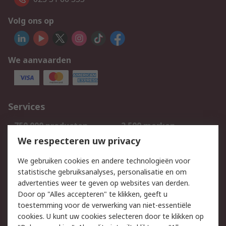
Volg ons op
We aanvaarden
Services
750.000 producten
2.500 merken
Bestellen
Inkoopoplossingen
We respecteren uw privacy
Retouren
Technisch advies
We gebruiken cookies en andere technologieën voor
Track & Trace
statistische gebruiksanalyses, personalisatie en om
advertenties weer te geven op websites van derden.
Wettelijk
Door op "Alles accepteren" te klikken, geeft u
toestemming voor de verwerking van niet-essentiële
Cookiebeleid
Email veiligheid
cookies. U kunt uw cookies selecteren door te klikken op