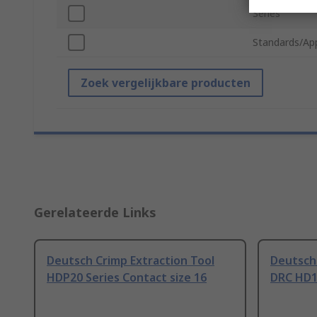
Series
Standards/Ap
Zoek vergelijkbare producten
Gerelateerde Links
Deutsch Crimp Extraction Tool
Deutsch 
HDP20 Series Contact size 16
DRC HD1