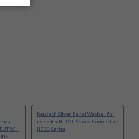
Deutsch Silver Panel Washer for
rical
use with HDP20 Series Connector,
 DEUTSCH
HD30 Series
ORS