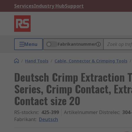
Services
Industry Hub
Support
Menu
Fabrikantnummer
/
Hand Tools
/
Cable, Connector & Crimping Tools
/
Deutsch Crimp Extraction 
Series, Crimp Contact, Extr
Contact size 20
RS-stocknr.
:
425-399
Artikelnummer Distrelec
:
304
Fabrikant
:
Deutsch