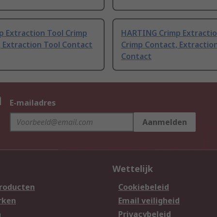
p Extraction Tool Crimp
HARTING Crimp Extractio
 Extraction Tool Contact
Crimp Contact, Extractio
Contact
n
E-mailadres
Aanmelden
Wettelijk
producten
Cookiebeleid
rken
Email veiligheid
n
Privacybeleid