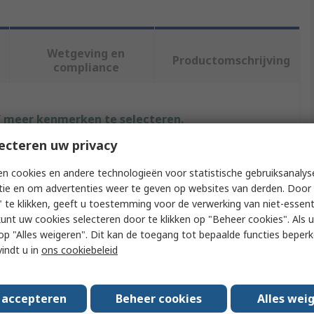
Wetgeving en
Productomschrijving
compliance
f meer kenmerken te selecteren.
ecteren uw privacy
Waarde
n cookies en andere technologieën voor statistische gebruiksanalys
Deutsch
tie en om advertenties weer te geven op websites van derden. Door 
 te klikken, geeft u toestemming voor de verwerking van niet-essent
Crimp Extraction Tool
kunt uw cookies selecteren door te klikken op "Beheer cookies". Als u 
 u op "Alles weigeren". Dit kan de toegang tot bepaalde functies beper
Extraction Tool
vindt u in
ons cookiebeleid
Crimp
s accepteren
Beheer cookies
Alles wei
20