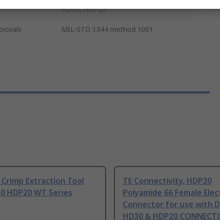
HD30, HDP20
provals
MIL-STD 1344 method 1001
Crimp Extraction Tool
TE Connectivity, HDP20
0 HDP20 WT Series
Polyamide 66 Female Elect
Connector for use with
HD30 & HDP20 CONNECT