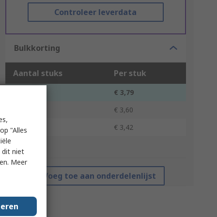
Controleer leverdata
Bulkkorting
Aantal stuks
Per stuk
1 - 49
€ 3,79
50 - 99
€ 3,60
es,
100 +
€ 3,42
op "Alles
iële
*prijsindicatie
dit niet
ken. Meer
Voeg toe aan onderdelenlijst
geren