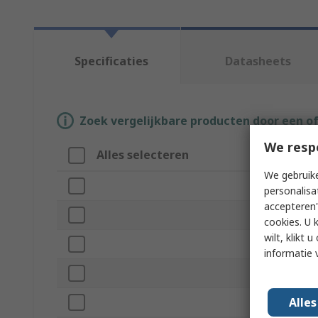
Specificaties
Datasheets
Zoek vergelijkbare producten door een o
We resp
Alles selecteren
Attribuut
We gebruike
Merk
personalisa
accepteren"
Product Type
cookies. U 
wilt, klikt
Sub Type
informatie 
Contact Type
Alle
Contact Size