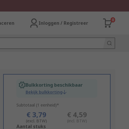
0
aceren
Inloggen / Registreer
Bulkkorting beschikbaar
Bekijk bulkkorting
Subtotaal (1 eenheid)*
€ 3,79
€ 4,59
(excl. BTW)
(incl. BTW)
Add
Aantal stuks