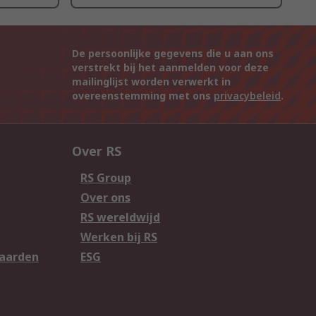
De persoonlijke gegevens die u aan ons
verstrekt bij het aanmelden voor deze
mailinglijst worden verwerkt in
overeenstemming met ons
privacybeleid
.
Over RS
RS Group
Over ons
RS wereldwijd
Werken bij RS
aarden
ESG