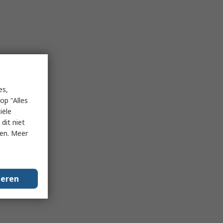
es,
op "Alles
iële
dit niet
ken. Meer
geren