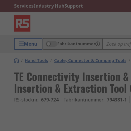
Services
Industry Hub
Support
Menu
Fabrikantnummer
/
Hand Tools
/
Cable, Connector & Crimping Tools
/
TE Connectivity Insertion & 
Insertion & Extraction Tool
RS-stocknr.
:
679-724
Fabrikantnummer
:
794381-1