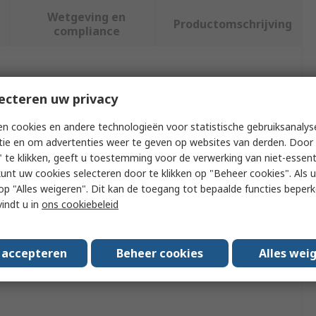
Wetgeving en
Productomschrijving
compliance
f meer kenmerken te selecteren.
ecteren uw privacy
Waarde
n cookies en andere technologieën voor statistische gebruiksanalys
tie en om advertenties weer te geven op websites van derden. Door 
TE Connectivity
 te klikken, geeft u toestemming voor de verwerking van niet-essent
kunt uw cookies selecteren door te klikken op "Beheer cookies". Als u 
e
Insertion & Extraction Tool
 u op "Alles weigeren". Dit kan de toegang tot bepaalde functies beper
vindt u in
ons cookiebeleid
Insertion & Extraction Tool
th
73.5mm
s accepteren
Beheer cookies
Alles wei
provals
EU RoHS