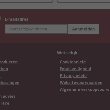
n
E-mailadres
Aanmelden
Wettelijk
producten
Cookiebeleid
rken
Email veiligheid
n
Privacybeleid
lossingen
Websitevoorwaarden
n
Algemene verkoopvoorw
h advies
Trace