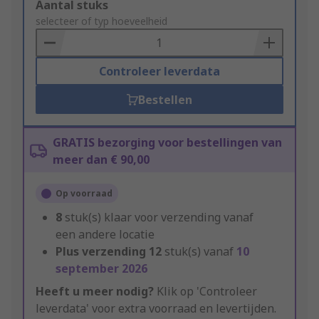
Add
Aantal stuks
to
selecteer of typ hoeveelheid
Basket
Controleer leverdata
Bestellen
GRATIS bezorging voor bestellingen van
meer dan € 90,00
Op voorraad
8
stuk(s) klaar voor verzending vanaf
een andere locatie
Plus verzending
12
stuk(s) vanaf
10
september 2026
Heeft u meer nodig?
Klik op 'Controleer
leverdata' voor extra voorraad en levertijden.