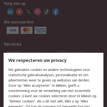
Volg ons op
We aanvaarden
Services
750.000 producten
2.500 merken
Bestellen
Inkoopoplossingen
We respecteren uw privacy
Retouren
Technisch advies
We gebruiken cookies en andere technologieën voor
Track & Trace
statistische gebruiksanalyses, personalisatie en om
advertenties weer te geven op websites van derden.
Wettelijk
Door op "Alles accepteren" te klikken, geeft u
toestemming voor de verwerking van niet-essentiële
Cookiebeleid
Email veiligheid
cookies. U kunt uw cookies selecteren door te klikken op
Privacybeleid
Websitevoorwaarden
"Beheer cookies". Als u dit niet wilt, klikt u op "Alles
weigeren". Dit kan de toegang tot bepaalde functies