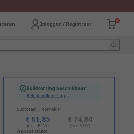
0
aceren
Inloggen / Registreer
Bulkkorting beschikbaar
Bekijk bulkkorting
Subtotaal (1 eenheid)*
€ 61,85
€ 74,84
(excl. BTW)
(incl. BTW)
Add
Aantal stuks