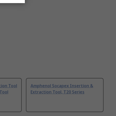
ion Tool
Amphenol Socapex Insertion &
 Tool
Extraction Tool, T20 Series