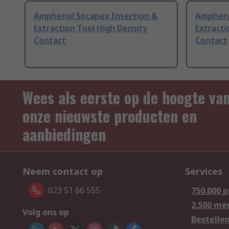
Amphenol Socapex Insertion &
Ampheno
Extraction Tool High Density
Extracti
Contact
Contact
Wees als eerste op de hoogte va
onze nieuwste producten en
aanbiedingen
Neem contact op
Services
023 51 66 555
750.000 
2.500 me
Volg ons op
Bestelle