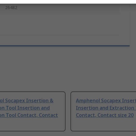
MIL-DTL-38, TIA/EIA 568B, ISO/IEC 11801, MIL-DTL-
26482
l Socapex Insertion &
Amphenol Socapex Insert
on Tool Insertion and
Insertion and Extraction
on Tool Contact, Contact
Contact, Contact size 20