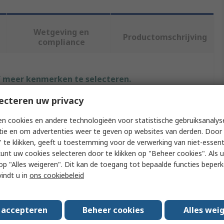
Wetgeving en
Productomschrijving
compliance
f meer kenmerken te selecteren.
ecteren uw privacy
Waarde
n cookies en andere technologieën voor statistische gebruiksanalys
Amphenol Socapex
tie en om advertenties weer te geven op websites van derden. Door 
 te klikken, geeft u toestemming voor de verwerking van niet-essent
Insertion & Extraction Tool
kunt uw cookies selecteren door te klikken op "Beheer cookies". Als u 
 u op "Alles weigeren". Dit kan de toegang tot bepaalde functies beper
Extraction & Insertion Tool
vindt u in
ons cookiebeleid
RJFIELDTM
Ethernet Transmission
s accepteren
Beheer cookies
Alles wei