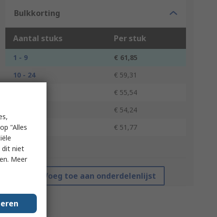
Bulkkorting
Aantal stuks
Per stuk
1 - 9
€ 61,85
10 - 24
€ 59,31
25 - 49
€ 55,54
50 - 99
€ 54,24
es,
100 +
op "Alles
€ 51,77
iële
*prijsindicatie
dit niet
ken. Meer
Voeg toe aan onderdelenlijst
geren