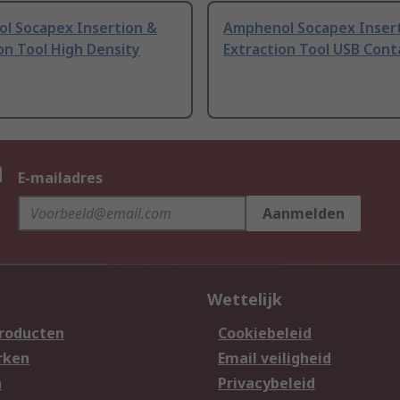
l Socapex Insertion &
Amphenol Socapex Inser
on Tool High Density
Extraction Tool USB Cont
n
E-mailadres
Aanmelden
Wettelijk
producten
Cookiebeleid
rken
Email veiligheid
n
Privacybeleid