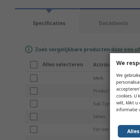
Specificaties
Datasheets
Zoek vergelijkbare producten door een o
We resp
Alles selecteren
Attribuut
We gebruike
Merk
personalisa
accepteren"
Product Type
cookies. U 
wilt, klikt
Sub Type
informatie 
Series
For Use With
Alle