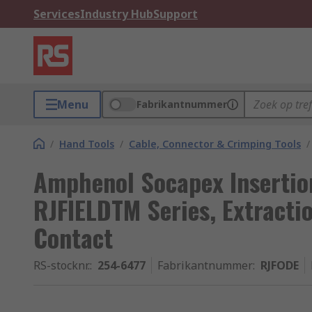
Services
Industry Hub
Support
Menu
Fabrikantnummer
/
Hand Tools
/
Cable, Connector & Crimping Tools
/
Amphenol Socapex Insertion
RJFIELDTM Series, Extractio
Contact
RS-stocknr.
:
254-6477
Fabrikantnummer
:
RJFODE