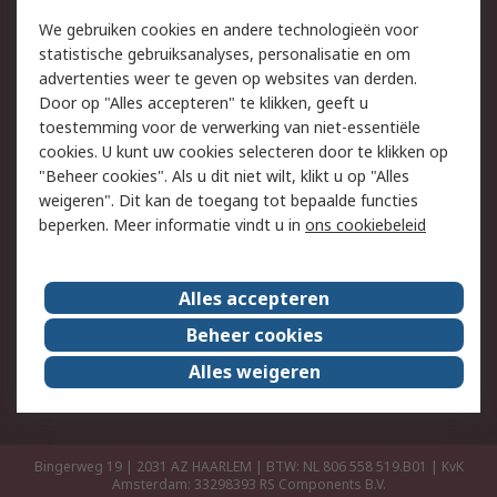
Retouren
Technisch advies
We gebruiken cookies en andere technologieën voor
Track & Trace
statistische gebruiksanalyses, personalisatie en om
advertenties weer te geven op websites van derden.
Wettelijk
Door op "Alles accepteren" te klikken, geeft u
toestemming voor de verwerking van niet-essentiële
Cookiebeleid
Email veiligheid
cookies. U kunt uw cookies selecteren door te klikken op
Privacybeleid
Websitevoorwaarden
"Beheer cookies". Als u dit niet wilt, klikt u op "Alles
weigeren". Dit kan de toegang tot bepaalde functies
Algemene
beperken. Meer informatie vindt u in
ons cookiebeleid
verkoopvoorwaarden
Over RS
Alles accepteren
RS Group
Over ons
Beheer cookies
RS wereldwijd
Werken bij RS
Alles weigeren
ESG
Bingerweg 19 | 2031 AZ HAARLEM | BTW: NL 806 558 519.B01 | KvK
Amsterdam: 33298393
RS Components B.V.