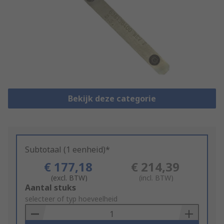
Bekijk deze categorie
Subtotaal (1 eenheid)*
€ 177,18
€ 214,39
(excl. BTW)
(incl. BTW)
Add
Aantal stuks
to
selecteer of typ hoeveelheid
Basket