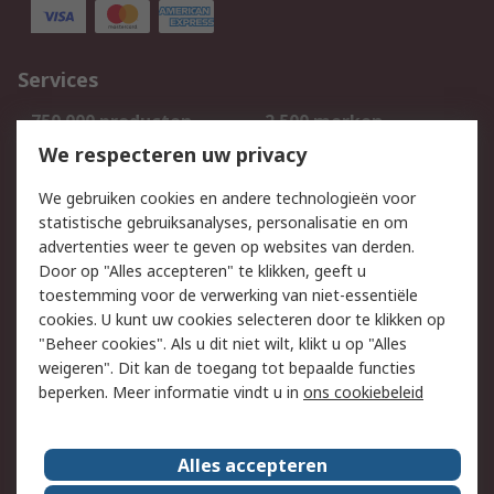
Services
750.000 producten
2.500 merken
Bestellen
Inkoopoplossingen
We respecteren uw privacy
Retouren
Technisch advies
We gebruiken cookies en andere technologieën voor
Track & Trace
statistische gebruiksanalyses, personalisatie en om
advertenties weer te geven op websites van derden.
Wettelijk
Door op "Alles accepteren" te klikken, geeft u
toestemming voor de verwerking van niet-essentiële
Cookiebeleid
Email veiligheid
cookies. U kunt uw cookies selecteren door te klikken op
Privacybeleid
Websitevoorwaarden
"Beheer cookies". Als u dit niet wilt, klikt u op "Alles
weigeren". Dit kan de toegang tot bepaalde functies
Algemene
beperken. Meer informatie vindt u in
ons cookiebeleid
verkoopvoorwaarden
Over RS
Alles accepteren