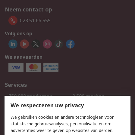
Neem contact op
023 51 66 555
Volg ons op
We aanvaarden
Services
750.000 producten
2.500 merken
Bestellen
Inkoopoplossingen
We respecteren uw privacy
Retouren
Technisch advies
We gebruiken cookies en andere technologieën voor
Track & Trace
statistische gebruiksanalyses, personalisatie en om
advertenties weer te geven op websites van derden.