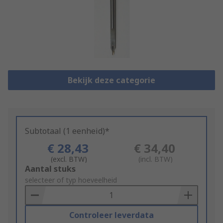
Bekijk deze categorie
Subtotaal (1 eenheid)*
€ 28,43
€ 34,40
(excl. BTW)
(incl. BTW)
Add
Aantal stuks
to
selecteer of typ hoeveelheid
Basket
Controleer leverdata