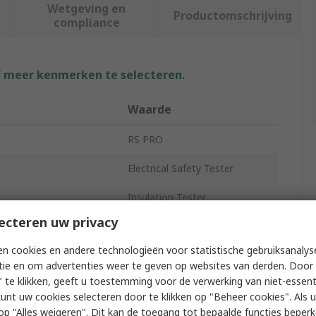
Wetgeving en
Productomschrijving
compliance
f meer kenmerken te selecteren.
Waarde
RS PRO
Electrical Safety Tester
Insulation Tester
ecteren uw privacy
Voltage
5000V ac
n cookies en andere technologieën voor statistische gebruiksanalys
Voltage
50V ac/dc
tie en om advertenties weer te geven op websites van derden. Door 
 te klikken, geeft u toestemming voor de verwerking van niet-essent
LCD
kunt uw cookies selecteren door te klikken op "Beheer cookies". Als u 
 u op "Alles weigeren". Dit kan de toegang tot bepaalde functies beper
100mA