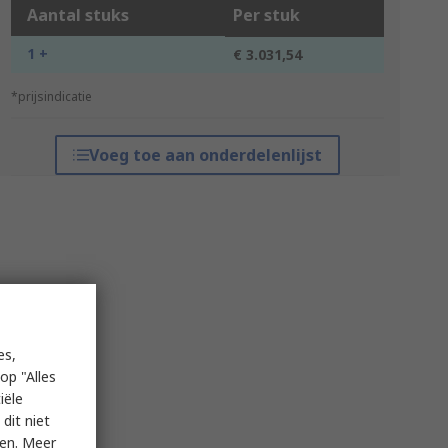
Aantal stuks
Per stuk
1 +
€ 3.031,54
*prijsindicatie
Voeg toe aan onderdelenlijst
es,
op "Alles
iële
dit niet
ken. Meer