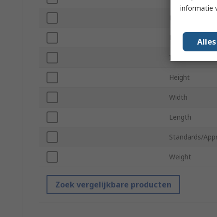
informatie 
Power Source
Plug Type
Alle
Insulation Tes
Height
Width
Length
Standards/App
Weight
Zoek vergelijkbare producten