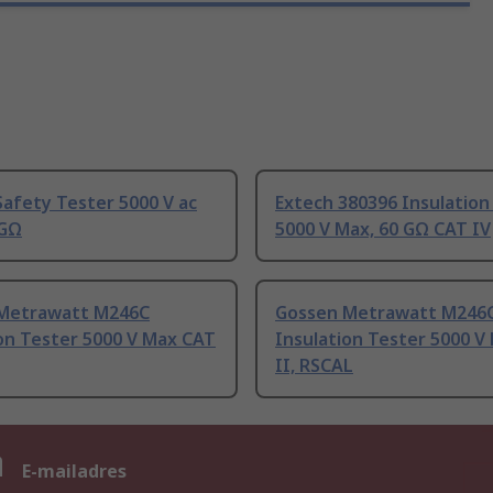
afety Tester 5000 V ac
Extech 380396 Insulation
 GΩ
5000 V Max, 60 GΩ CAT IV
Metrawatt M246C
Gossen Metrawatt M246
on Tester 5000 V Max CAT
Insulation Tester 5000 V
II, RSCAL
n
E-mailadres