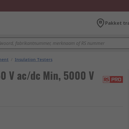
Pakket tr
ment
/
Insulation Testers
50 V ac/dc Min, 5000 V