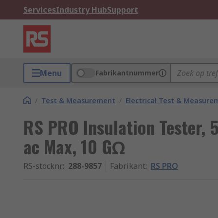
Services
Industry Hub
Support
Menu
Fabrikantnummer
/
Test & Measurement
/
Electrical Test & Measure
RS PRO Insulation Tester, 
ac Max, 10 GΩ
RS-stocknr.
:
288-9857
Fabrikant
:
RS PRO