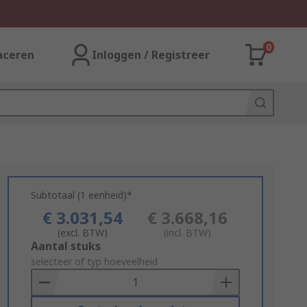
0
aceren
Inloggen / Registreer
Subtotaal (1 eenheid)*
€ 3.031,54
€ 3.668,16
(excl. BTW)
(incl. BTW)
Add
Aantal stuks
to
selecteer of typ hoeveelheid
Basket