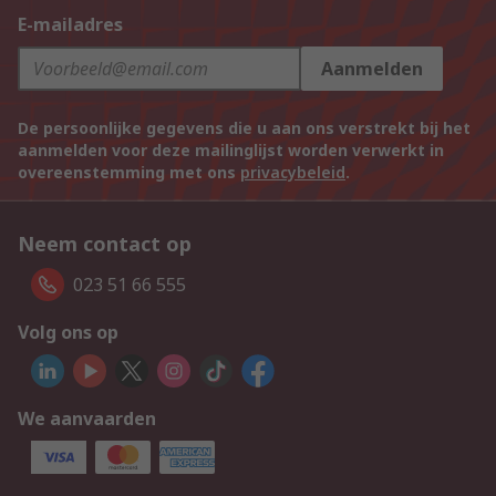
E-mailadres
Aanmelden
De persoonlijke gegevens die u aan ons verstrekt bij het
aanmelden voor deze mailinglijst worden verwerkt in
overeenstemming met ons
privacybeleid
.
Neem contact op
023 51 66 555
Volg ons op
We aanvaarden