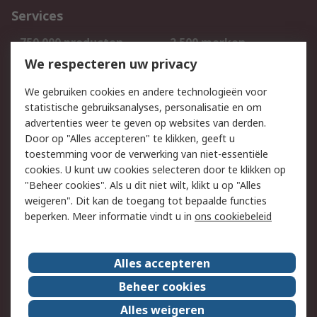
Services
750.000 producten
2.500 merken
Bestellen
Inkoopoplossingen
We respecteren uw privacy
Retouren
Technisch advies
We gebruiken cookies en andere technologieën voor
Track & Trace
statistische gebruiksanalyses, personalisatie en om
advertenties weer te geven op websites van derden.
Wettelijk
Door op "Alles accepteren" te klikken, geeft u
toestemming voor de verwerking van niet-essentiële
Cookiebeleid
Email veiligheid
cookies. U kunt uw cookies selecteren door te klikken op
Privacybeleid
Websitevoorwaarden
"Beheer cookies". Als u dit niet wilt, klikt u op "Alles
weigeren". Dit kan de toegang tot bepaalde functies
Algemene
beperken. Meer informatie vindt u in
ons cookiebeleid
verkoopvoorwaarden
Over RS
Alles accepteren
RS Group
Over ons
Beheer cookies
RS wereldwijd
Werken bij RS
Alles weigeren