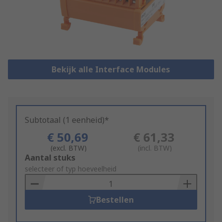
Bekijk alle Interface Modules
Subtotaal (1 eenheid)*
€ 50,69
€ 61,33
(excl. BTW)
(incl. BTW)
Add
Aantal stuks
to
selecteer of typ hoeveelheid
Basket
Bestellen