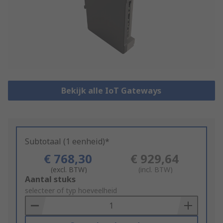
Bekijk alle IoT Gateways
Subtotaal (1 eenheid)*
€ 768,30
€ 929,64
(excl. BTW)
(incl. BTW)
Add
Aantal stuks
to
selecteer of typ hoeveelheid
Basket