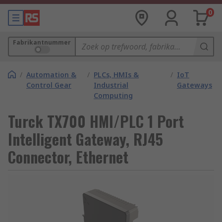
0
Fabrikantnummer
/
Automation &
/
PLCs, HMIs &
/
IoT
Control Gear
Industrial
Gateways
Computing
Turck TX700 HMI/PLC 1 Port
Intelligent Gateway, RJ45
Connector, Ethernet