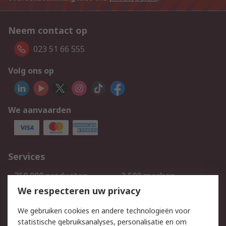
Neem contact op
023 51 66 555
Volg ons op
We aanvaarden
Services
750.000 producten
2.500 merken
Bestellen
Inkoopoplossingen
We respecteren uw privacy
Retouren
Technisch advies
We gebruiken cookies en andere technologieën voor
Track & Trace
statistische gebruiksanalyses, personalisatie en om