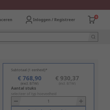
0
aceren
Inloggen / Registreer
Subtotaal (1 eenheid)*
€ 768,90
€ 930,37
(excl. BTW)
(incl. BTW)
Add
Aantal stuks
to
selecteer of typ hoeveelheid
Basket