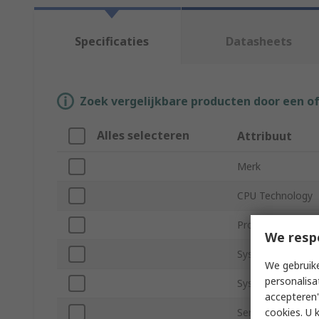
Specificaties
Datasheets
Zoek vergelijkbare producten door een o
Alles selecteren
Attribuut
Merk
CPU Technology
Product Type
We resp
System Memory C
We gebruike
personalisa
System Memory 
accepteren"
cookies. U 
Series