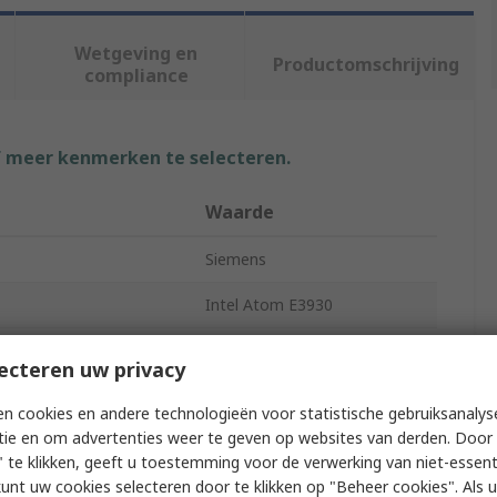
Wetgeving en
Productomschrijving
compliance
f meer kenmerken te selecteren.
Waarde
Siemens
Intel Atom E3930
Gateway
ecteren uw privacy
apacity
2GB
n cookies en andere technologieën voor statistische gebruiksanalys
tie en om advertenties weer te geven op websites van derden. Door 
Type
DDR4
 te klikken, geeft u toestemming voor de verwerking van niet-essent
kunt uw cookies selecteren door te klikken op "Beheer cookies". Als u 
IPC127E