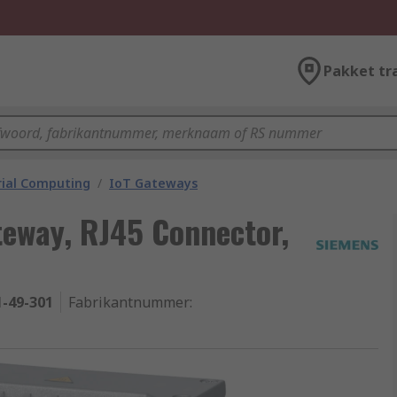
Pakket tr
rial Computing
/
IoT Gateways
teway, RJ45 Connector,
1-49-301
Fabrikantnummer
: