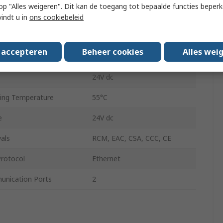
 u op "Alles weigeren". Dit kan de toegang tot bepaalde functies beper
RJ45 Connector
vindt u in
ons cookiebeleid
RJ45 Connector
s accepteren
Beheer cookies
Alles wei
ng Temperature
0°C
24V dc
ing Temperature
55°C
e
24V dc
als
RCM, EAC, CSA, CCC, CE
rotocol
Ethernet
nication Ports
2