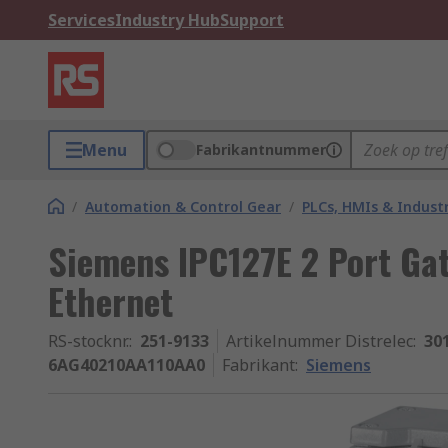
Services
Industry Hub
Support
Menu
Fabrikantnummer
/
Automation & Control Gear
/
PLCs, HMIs & Indust
Siemens IPC127E 2 Port Ga
Ethernet
RS-stocknr.
:
251-9133
Artikelnummer Distrelec
:
30
6AG40210AA110AA0
Fabrikant
:
Siemens