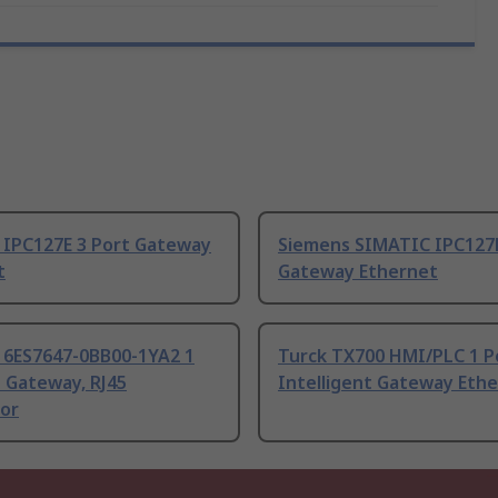
 IPC127E 3 Port Gateway
Siemens SIMATIC IPC127E
t
Gateway Ethernet
 6ES7647-0BB00-1YA2 1
Turck TX700 HMI/PLC 1 P
 Gateway, RJ45
Intelligent Gateway Eth
or