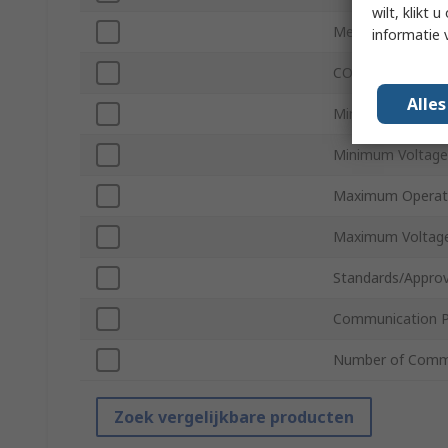
wilt, klikt
Media Interfaces
informatie 
COM Port Type
Alle
Minimum Operati
Minimum Voltage
Maximum Operat
Maximum Voltag
Standards/Approv
Communication P
Number of Commu
Zoek vergelijkbare producten