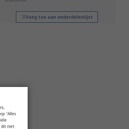
*prijsindicatie
Voeg toe aan onderdelenlijst
es,
op "Alles
iële
dit niet