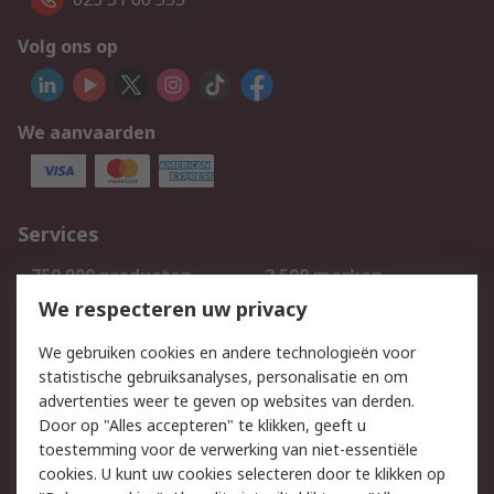
Volg ons op
We aanvaarden
Services
750.000 producten
2.500 merken
Bestellen
Inkoopoplossingen
We respecteren uw privacy
Retouren
Technisch advies
We gebruiken cookies en andere technologieën voor
Track & Trace
statistische gebruiksanalyses, personalisatie en om
advertenties weer te geven op websites van derden.
Wettelijk
Door op "Alles accepteren" te klikken, geeft u
toestemming voor de verwerking van niet-essentiële
Cookiebeleid
Email veiligheid
cookies. U kunt uw cookies selecteren door te klikken op