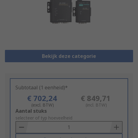
Bekijk deze categorie
Subtotaal (1 eenheid)*
€ 702,24
€ 849,71
(excl. BTW)
(incl. BTW)
Add
Aantal stuks
to
selecteer of typ hoeveelheid
Basket