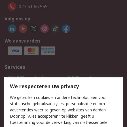
023 51 66 555
Volg ons op
We aanvaarden
Services
750.000 producten
2.500 merken
Bestellen
Inkoopoplossingen
We respecteren uw privacy
Retouren
Technisch advies
We gebruiken cookies en andere technologieën voor
Track & Trace
statistische gebruiksanalyses, personalisatie en om
advertenties weer te geven op websites van derden.
Wettelijk
Door op "Alles accepteren" te klikken, geeft u
toestemming voor de verwerking van niet-essentiële
Cookiebeleid
Email veiligheid