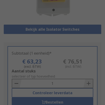
Bekijk alle Isolator Switches
Subtotaal (1 eenheid)*
€ 63,23
€ 76,51
(excl. BTW)
(incl. BTW)
Add
Aantal stuks
to
selecteer of typ hoeveelheid
Basket
Controleer leverdata
Bestellen