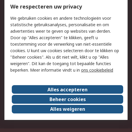
Bestellen
Inkoopoplossingen
We respecteren uw privacy
Retouren
Technisch advies
We gebruiken cookies en andere technologieën voor
Track & Trace
statistische gebruiksanalyses, personalisatie en om
advertenties weer te geven op websites van derden.
Wettelijk
Door op "Alles accepteren" te klikken, geeft u
toestemming voor de verwerking van niet-essentiële
Cookiebeleid
Email veiligheid
cookies. U kunt uw cookies selecteren door te klikken op
Privacybeleid
Websitevoorwaarden
"Beheer cookies". Als u dit niet wilt, klikt u op "Alles
weigeren". Dit kan de toegang tot bepaalde functies
Algemene
beperken. Meer informatie vindt u in
ons cookiebeleid
verkoopvoorwaarden
Over RS
Alles accepteren
RS Group
Over ons
Beheer cookies
RS wereldwijd
Werken bij RS
Alles weigeren
ESG