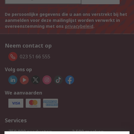
De persoonlijke gegevens die u aan ons verstrekt bij het
aanmelden voor deze mailinglijst worden verwerkt in
overeenstemming met ons
privacybeleid
.
Neem contact op
023 51 66 555
Volg ons op
We aanvaarden
Services
750.000 producten
2.500 merken