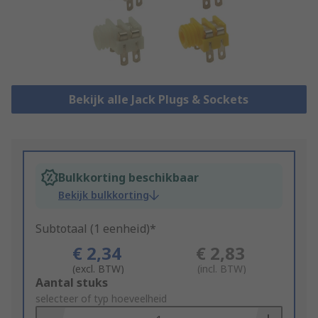
Bekijk alle Jack Plugs & Sockets
Bulkkorting beschikbaar
Bekijk bulkkorting
Subtotaal (1 eenheid)*
€ 2,34
€ 2,83
(excl. BTW)
(incl. BTW)
Add
Aantal stuks
to
selecteer of typ hoeveelheid
Basket