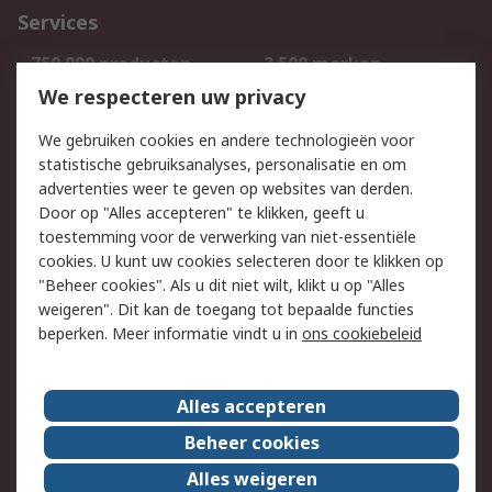
Services
750.000 producten
2.500 merken
Bestellen
Inkoopoplossingen
We respecteren uw privacy
Retouren
Technisch advies
We gebruiken cookies en andere technologieën voor
Track & Trace
statistische gebruiksanalyses, personalisatie en om
advertenties weer te geven op websites van derden.
Wettelijk
Door op "Alles accepteren" te klikken, geeft u
toestemming voor de verwerking van niet-essentiële
Cookiebeleid
Email veiligheid
cookies. U kunt uw cookies selecteren door te klikken op
Privacybeleid
Websitevoorwaarden
"Beheer cookies". Als u dit niet wilt, klikt u op "Alles
weigeren". Dit kan de toegang tot bepaalde functies
Algemene
beperken. Meer informatie vindt u in
ons cookiebeleid
verkoopvoorwaarden
Over RS
Alles accepteren
RS Group
Over ons
Beheer cookies
RS wereldwijd
Werken bij RS
Alles weigeren