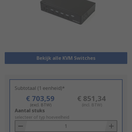
Bekijk alle KVM Switches
Subtotaal (1 eenheid)*
€ 703,59
€ 851,34
(excl. BTW)
(incl. BTW)
Add
Aantal stuks
to
selecteer of typ hoeveelheid
Basket