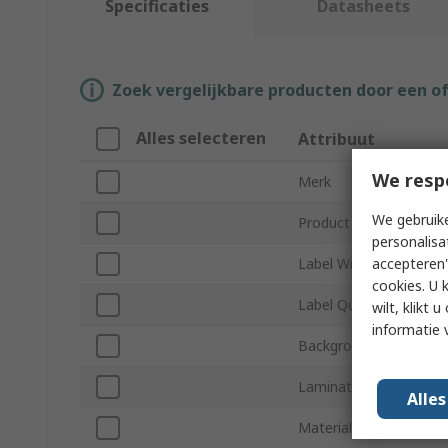
Specificaties
Datasheets
Zoek vergelijkbare producten door een o
Alles selecteren
Attribuut
We resp
Merk
We gebruike
Product Type
personalisa
accepteren"
Label Width
cookies. U 
Label Quantity
wilt, klikt
informatie 
Background Colour
Laminated
Alle
Material