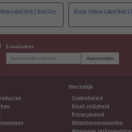
llow Label Roll 1 Roll Qty
Brady Yellow Label Roll 1 
n
E-mailadres
Aanmelden
Wettelijk
producten
Cookiebeleid
rken
Email veiligheid
n
Privacybeleid
lossingen
Websitevoorwaarden
n
Algemene verkoopvoorw