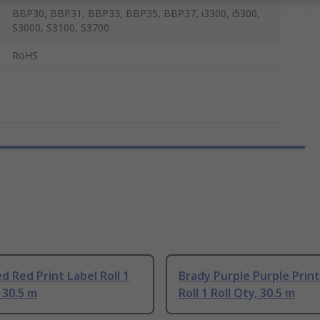
BBP30, BBP31, BBP33, BBP35, BBP37, i3300, i5300,
S3000, S3100, S3700
RoHS
d Red Print Label Roll 1
Brady Purple Purple Print
, 30.5 m
Roll 1 Roll Qty, 30.5 m