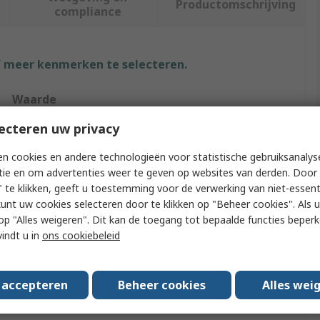
Productomschrijving
compliance
f meer kenmerken te selecteren.
Waarde
ecteren uw privacy
Brady
n cookies en andere technologieën voor statistische gebruiksanalys
Label Roll
tie en om advertenties weer te geven op websites van derden. Door 
 te klikken, geeft u toestemming voor de verwerking van niet-essent
101.6mm
kunt uw cookies selecteren door te klikken op "Beheer cookies". Als u 
1Roll
 u op "Alles weigeren". Dit kan de toegang tot bepaalde functies beper
vindt u in
ons cookiebeleid
Yellow
No
s accepteren
Beheer cookies
Alles wei
Vinyl