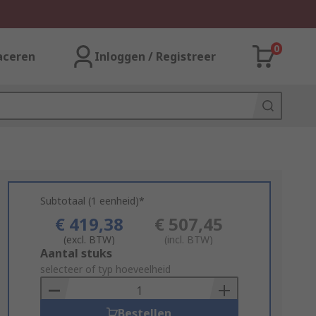
0
aceren
Inloggen / Registreer
Subtotaal (1 eenheid)*
€ 419,38
€ 507,45
(excl. BTW)
(incl. BTW)
Add
Aantal stuks
to
selecteer of typ hoeveelheid
Basket
Bestellen