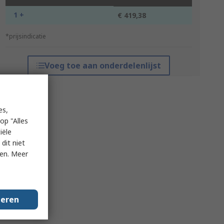
1 +
€ 419,38
*prijsindicatie
Voeg toe aan onderdelenlijst
es,
op "Alles
iële
dit niet
ken. Meer
geren