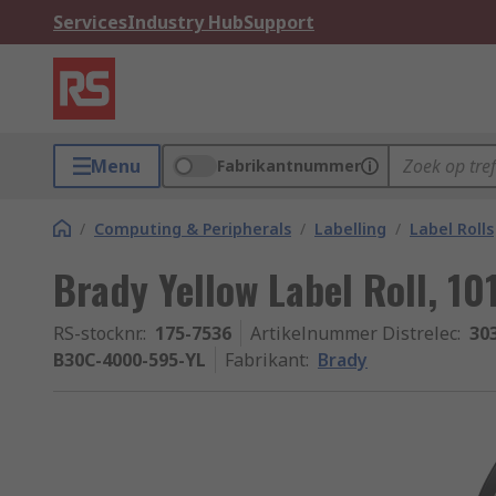
Services
Industry Hub
Support
Menu
Fabrikantnummer
/
Computing & Peripherals
/
Labelling
/
Label Rolls
Brady Yellow Label Roll, 10
RS-stocknr.
:
175-7536
Artikelnummer Distrelec
:
30
B30C-4000-595-YL
Fabrikant
:
Brady