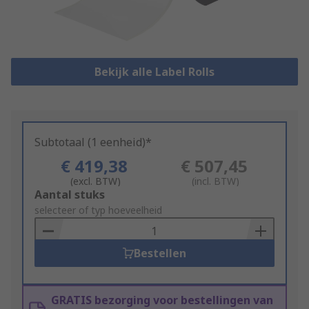
Bekijk alle Label Rolls
Subtotaal (1 eenheid)*
€ 419,38
€ 507,45
(excl. BTW)
(incl. BTW)
Add
Aantal stuks
to
selecteer of typ hoeveelheid
Basket
Bestellen
GRATIS bezorging voor bestellingen van