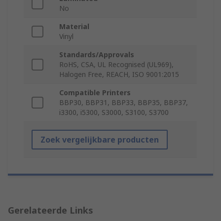
No
Material
Vinyl
Standards/Approvals
RoHS, CSA, UL Recognised (UL969),
Halogen Free, REACH, ISO 9001:2015
Compatible Printers
BBP30, BBP31, BBP33, BBP35, BBP37,
i3300, i5300, S3000, S3100, S3700
Zoek vergelijkbare producten
Gerelateerde Links