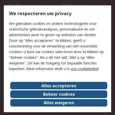
750.000 producten
2.500 merken
Bestellen
Inkoopoplossingen
We respecteren uw privacy
Retouren
Technisch advies
We gebruiken cookies en andere technologieën voor
Track & Trace
statistische gebruiksanalyses, personalisatie en om
advertenties weer te geven op websites van derden.
Wettelijk
Door op "Alles accepteren" te klikken, geeft u
toestemming voor de verwerking van niet-essentiële
Cookiebeleid
Email veiligheid
cookies. U kunt uw cookies selecteren door te klikken op
Privacybeleid
Websitevoorwaarden
"Beheer cookies". Als u dit niet wilt, klikt u op "Alles
weigeren". Dit kan de toegang tot bepaalde functies
Algemene
beperken. Meer informatie vindt u in
ons cookiebeleid
verkoopvoorwaarden
Over RS
Alles accepteren
RS Group
Over ons
Beheer cookies
RS wereldwijd
Werken bij RS
Alles weigeren
ESG