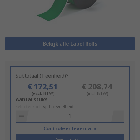
Bekijk alle Label Rolls
Subtotaal (1 eenheid)*
€ 172,51
€ 208,74
(excl. BTW)
(incl. BTW)
Add
Aantal stuks
to
selecteer of typ hoeveelheid
Basket
Controleer leverdata