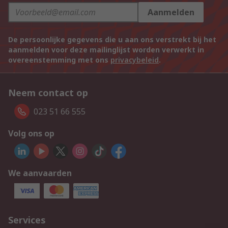
Aanmelden
De persoonlijke gegevens die u aan ons verstrekt bij het
aanmelden voor deze mailinglijst worden verwerkt in
overeenstemming met ons
privacybeleid
.
Neem contact op
023 51 66 555
Volg ons op
We aanvaarden
Services