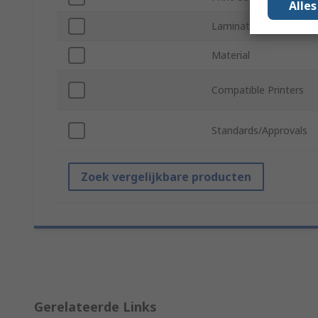
Alle
Laminated
Material
Compatible Printers
Standards/Approvals
Zoek vergelijkbare producten
Gerelateerde Links