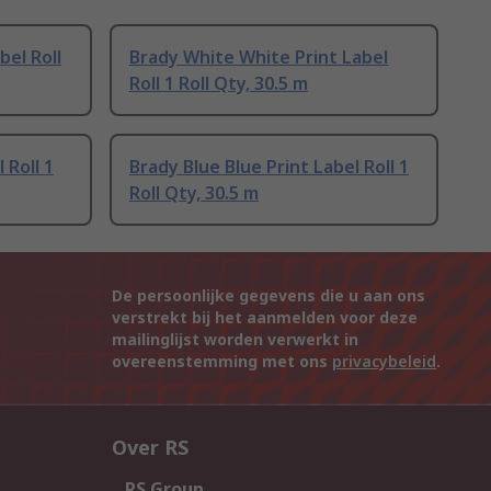
bel Roll
Brady White White Print Label
Roll 1 Roll Qty, 30.5 m
 Roll 1
Brady Blue Blue Print Label Roll 1
Roll Qty, 30.5 m
De persoonlijke gegevens die u aan ons
verstrekt bij het aanmelden voor deze
mailinglijst worden verwerkt in
overeenstemming met ons
privacybeleid
.
Over RS
RS Group