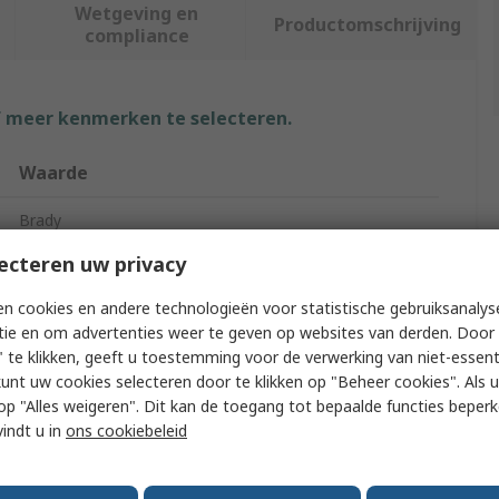
Wetgeving en
Productomschrijving
compliance
f meer kenmerken te selecteren.
Waarde
Brady
ecteren uw privacy
Label Roll
n cookies en andere technologieën voor statistische gebruiksanalys
57mm
tie en om advertenties weer te geven op websites van derden. Door 
 te klikken, geeft u toestemming voor de verwerking van niet-essent
1Roll
kunt uw cookies selecteren door te klikken op "Beheer cookies". Als u 
Red
 u op "Alles weigeren". Dit kan de toegang tot bepaalde functies beper
vindt u in
ons cookiebeleid
266mm
Red