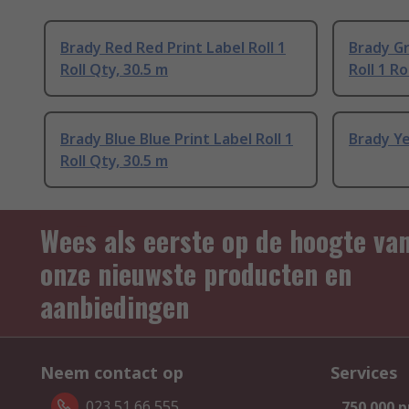
Brady Red Red Print Label Roll 1
Brady Gr
Roll Qty, 30.5 m
Roll 1 Ro
Brady Blue Blue Print Label Roll 1
Brady Ye
Roll Qty, 30.5 m
Wees als eerste op de hoogte va
onze nieuwste producten en
aanbiedingen
Neem contact op
Services
023 51 66 555
750.000 