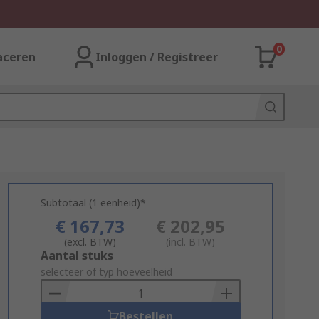
0
aceren
Inloggen / Registreer
Subtotaal (1 eenheid)*
€ 167,73
€ 202,95
(excl. BTW)
(incl. BTW)
Add
Aantal stuks
to
selecteer of typ hoeveelheid
Basket
Bestellen