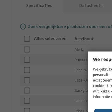
Specificaties
Datasheets
Zoek vergelijkbare producten door een o
Alles selecteren
Attribuut
Merk
We resp
Product Type
We gebruike
Label Width
personalisa
accepteren"
Label Quantity
cookies. U 
Background Colour
wilt, klikt
informatie 
Label Length
Print Colour