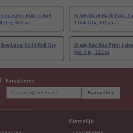
een Green Print Label
Brady Black Black Print La
ll Qty, 30.5 m
1 Roll Qty, 30.5 m
llow Label Roll 1 Roll Qty
Brady Red Red Print Label
Roll Qty, 30.5 m
n
E-mailadres
Aanmelden
Wettelijk
producten
Cookiebeleid