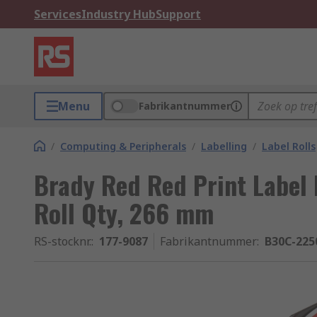
Services
Industry Hub
Support
Menu
Fabrikantnummer
/
Computing & Peripherals
/
Labelling
/
Label Rolls
Brady Red Red Print Label 
Roll Qty, 266 mm
RS-stocknr.
:
177-9087
Fabrikantnummer
:
B30C-225