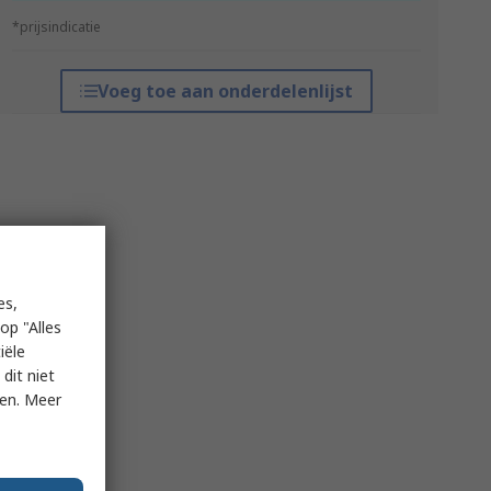
*prijsindicatie
Voeg toe aan onderdelenlijst
es,
op "Alles
iële
dit niet
ken. Meer