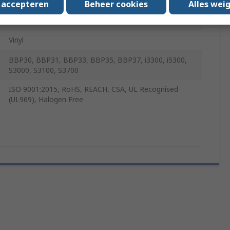
s accepteren
Beheer cookies
Alles wei
No
Vinyl
BBP30, BBP31, BBP33, BBP35, BBP37, i3300, i5300,
S3000, S3100, S3700
ISO 9001:2015, RoHS, REACH, CSA, UL Recognised
(UL969), Halogen Free