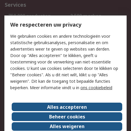
Services
750.000 producten
2.500 merken
Bestellen
Inkoopoplossingen
We respecteren uw privacy
Retouren
Technisch advies
We gebruiken cookies en andere technologieën voor
Track & Trace
statistische gebruiksanalyses, personalisatie en om
advertenties weer te geven op websites van derden.
Wettelijk
Door op "Alles accepteren" te klikken, geeft u
toestemming voor de verwerking van niet-essentiële
Cookiebeleid
Email veiligheid
cookies. U kunt uw cookies selecteren door te klikken op
Privacybeleid
Websitevoorwaarden
"Beheer cookies". Als u dit niet wilt, klikt u op "Alles
weigeren". Dit kan de toegang tot bepaalde functies
Algemene
beperken. Meer informatie vindt u in
ons cookiebeleid
verkoopvoorwaarden
Over RS
Alles accepteren
RS Group
Over ons
Beheer cookies
RS wereldwijd
Werken bij RS
Alles weigeren