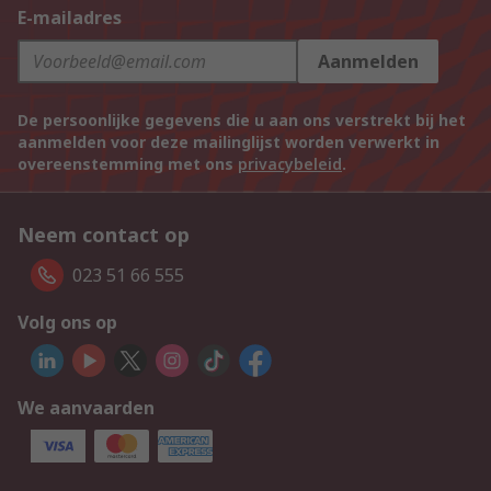
E-mailadres
Aanmelden
De persoonlijke gegevens die u aan ons verstrekt bij het
aanmelden voor deze mailinglijst worden verwerkt in
overeenstemming met ons
privacybeleid
.
Neem contact op
023 51 66 555
Volg ons op
We aanvaarden