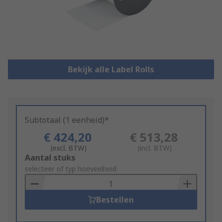
Bekijk alle Label Rolls
Subtotaal (1 eenheid)*
€ 424,20
€ 513,28
(excl. BTW)
(incl. BTW)
Add
Aantal stuks
to
selecteer of typ hoeveelheid
Basket
Bestellen