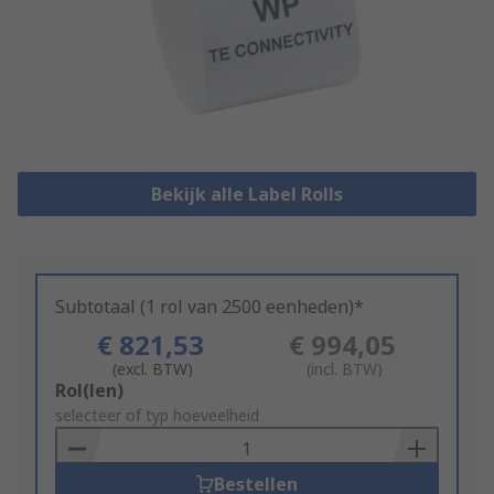
Bekijk alle Label Rolls
Subtotaal (1 rol van 2500 eenheden)*
€ 821,53
€ 994,05
(excl. BTW)
(incl. BTW)
Add
Rol(len)
to
selecteer of typ hoeveelheid
Basket
Bestellen