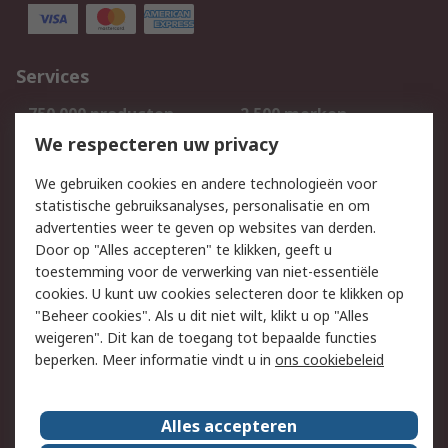
Services
750.000 producten
2.500 merken
Bestellen
Inkoopoplossingen
We respecteren uw privacy
Retouren
Technisch advies
We gebruiken cookies en andere technologieën voor
Track & Trace
statistische gebruiksanalyses, personalisatie en om
advertenties weer te geven op websites van derden.
Wettelijk
Door op "Alles accepteren" te klikken, geeft u
toestemming voor de verwerking van niet-essentiële
Cookiebeleid
Email veiligheid
cookies. U kunt uw cookies selecteren door te klikken op
Privacybeleid
Websitevoorwaarden
"Beheer cookies". Als u dit niet wilt, klikt u op "Alles
weigeren". Dit kan de toegang tot bepaalde functies
Algemene
beperken. Meer informatie vindt u in
ons cookiebeleid
verkoopvoorwaarden
Over RS
Alles accepteren