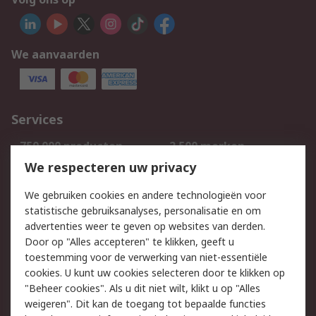
We aanvaarden
Services
750.000 producten
2.500 merken
Bestellen
Inkoopoplossingen
We respecteren uw privacy
Retouren
Technisch advies
We gebruiken cookies en andere technologieën voor
Track & Trace
statistische gebruiksanalyses, personalisatie en om
advertenties weer te geven op websites van derden.
Wettelijk
Door op "Alles accepteren" te klikken, geeft u
toestemming voor de verwerking van niet-essentiële
Cookiebeleid
Email veiligheid
cookies. U kunt uw cookies selecteren door te klikken op
Privacybeleid
Websitevoorwaarden
"Beheer cookies". Als u dit niet wilt, klikt u op "Alles
weigeren". Dit kan de toegang tot bepaalde functies
Algemene