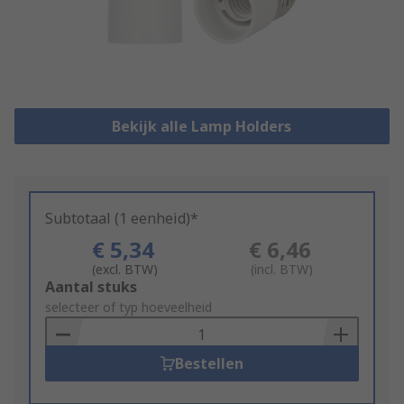
Bekijk alle Lamp Holders
Subtotaal (1 eenheid)*
€ 5,34
€ 6,46
(excl. BTW)
(incl. BTW)
Add
Aantal stuks
to
selecteer of typ hoeveelheid
Basket
Bestellen