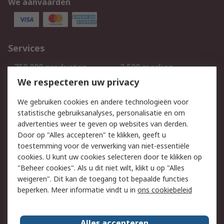
We aanvaarden
Services
750.000 producten
2.500 merken
Bestellen
Inkoopoplossingen
We respecteren uw privacy
Retouren
Technisch advies
We gebruiken cookies en andere technologieën voor
Track & Trace
statistische gebruiksanalyses, personalisatie en om
advertenties weer te geven op websites van derden.
Wettelijk
Door op "Alles accepteren" te klikken, geeft u
toestemming voor de verwerking van niet-essentiële
Cookiebeleid
Email veiligheid
cookies. U kunt uw cookies selecteren door te klikken op
Privacybeleid
Websitevoorwaarden
"Beheer cookies". Als u dit niet wilt, klikt u op "Alles
weigeren". Dit kan de toegang tot bepaalde functies
Algemene
beperken. Meer informatie vindt u in
ons cookiebeleid
verkoopvoorwaarden
Over RS
Alles accepteren