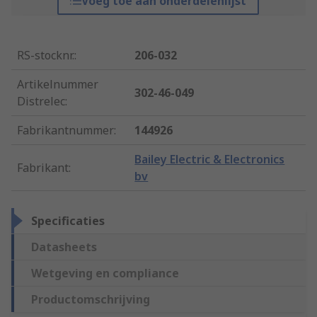
Voeg toe aan onderdelenlijst
RS-stocknr.
:
206-032
Artikelnummer
302-46-049
Distrelec
:
Fabrikantnummer
:
144926
Bailey Electric & Electronics
Fabrikant
:
bv
Specificaties
Datasheets
Wetgeving en compliance
Productomschrijving