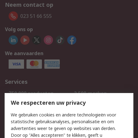
Neem contact op
023 51 66 555
Volg ons op
We aanvaarden
Services
750.000 producten
2.500 merken
Bestellen
Inkoopoplossingen
We respecteren uw privacy
Retouren
Technisch advies
We gebruiken cookies en andere technologieën voor
Track & Trace
statistische gebruiksanalyses, personalisatie en om
advertenties weer te geven op websites van derden.
Wettelijk
Door op "Alles accepteren" te klikken, geeft u