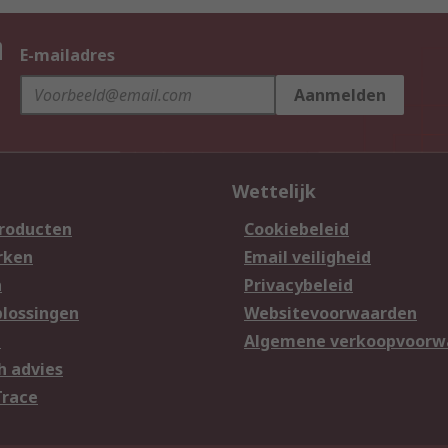
n
E-mailadres
Aanmelden
Wettelijk
producten
Cookiebeleid
rken
Email veiligheid
n
Privacybeleid
lossingen
Websitevoorwaarden
n
Algemene verkoopvoorw
h advies
Trace