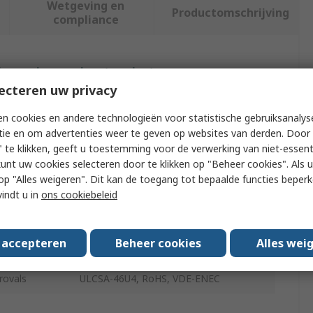
Wetgeving en
Productomschrijving
compliance
f meer kenmerken te selecteren.
ecteren uw privacy
Waarde
n cookies en andere technologieën voor statistische gebruiksanalys
tie en om advertenties weer te geven op websites van derden. Door 
Vossloh
 te klikken, geeft u toestemming voor de verwerking van niet-essent
kunt uw cookies selecteren door te klikken op "Beheer cookies". Als u 
Lamp Holder
 u op "Alles weigeren". Dit kan de toegang tot bepaalde functies beper
G23
vindt u in
ons cookiebeleid
Polybutylene Terephthalate
s accepteren
Beheer cookies
Alles wei
Screw
rovals
ULCSA-46U4, RoHS, VDE-ENEC