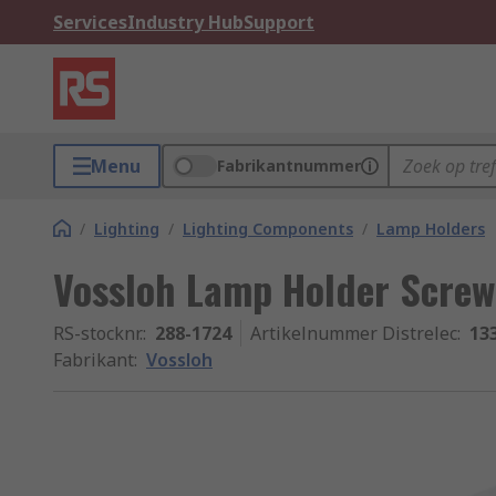
Services
Industry Hub
Support
Menu
Fabrikantnummer
/
Lighting
/
Lighting Components
/
Lamp Holders
Vossloh Lamp Holder Screw
RS-stocknr.
:
288-1724
Artikelnummer Distrelec
:
13
Fabrikant
:
Vossloh