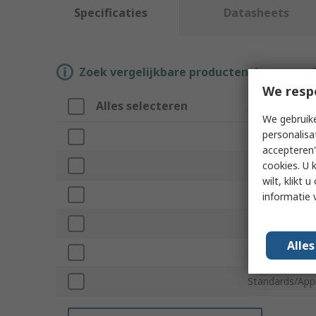
Specificaties
Datasheets
Zoek vergelijkbare producten door een o
We resp
Alles selecteren
Attribuut
We gebruike
personalisa
Merk
accepteren"
cookies. U 
Product Type
wilt, klikt
Base
informatie 
Material
Alle
Fixing Method
Standards/App