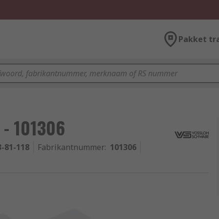
Pakket tr
 - 101306
3-81-118
Fabrikantnummer
:
101306