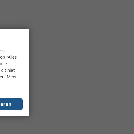
es,
op "Alles
iële
dit niet
ken. Meer
geren