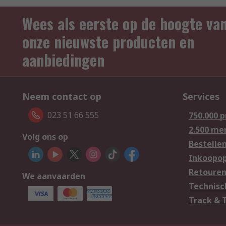
Wees als eerste op de hoogte va
onze nieuwste producten en
aanbiedingen
Neem contact op
Services
023 51 66 555
750.000 
2.500 me
Volg ons op
Bestelle
Inkoopop
Retoure
We aanvaarden
Technisc
Track & 