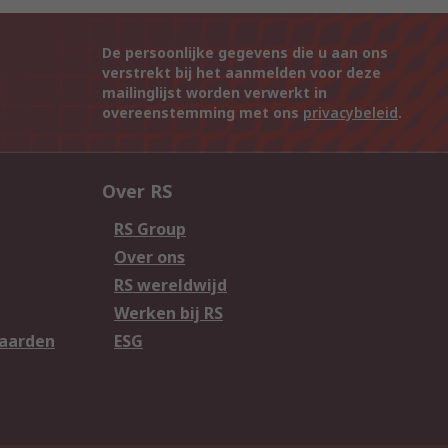
De persoonlijke gegevens die u aan ons
verstrekt bij het aanmelden voor deze
mailinglijst worden verwerkt in
overeenstemming met ons
privacybeleid
.
Over RS
RS Group
Over ons
RS wereldwijd
Werken bij RS
aarden
ESG