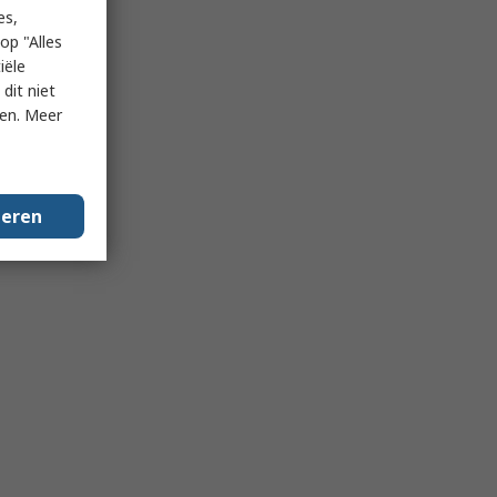
es,
op "Alles
iële
dit niet
ken. Meer
geren