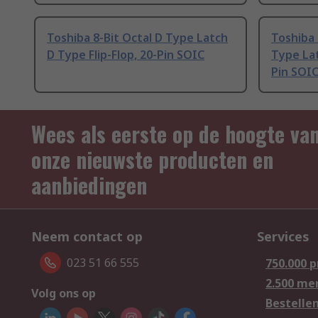
Toshiba 8-Bit Octal D Type Latch
Toshiba 
D Type Flip-Flop, 20-Pin SOIC
Type Lat
Pin SOI
Wees als eerste op de hoogte va
onze nieuwste producten en
aanbiedingen
Neem contact op
Services
023 51 66 555
750.000 
2.500 me
Volg ons op
Bestelle