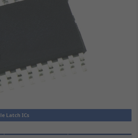
lle Latch ICs