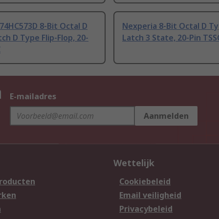
74HC573D 8-Bit Octal D
Nexperia 8-Bit Octal D T
ch D Type Flip-Flop, 20-
Latch 3 State, 20-Pin TS
C
n
E-mailadres
Aanmelden
Wettelijk
producten
Cookiebeleid
rken
Email veiligheid
n
Privacybeleid