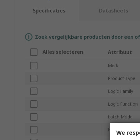
Specificaties
Datasheets
Zoek vergelijkbare producten door een o
Alles selecteren
Attribuut
Merk
Product Type
Logic Family
Logic Function
Latch Mode
Number of Bits
We resp