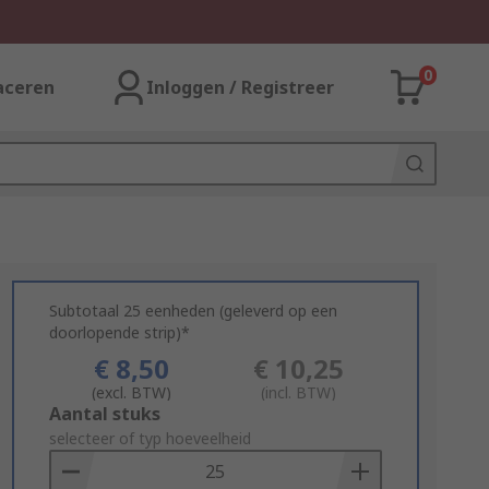
0
aceren
Inloggen / Registreer
Subtotaal 25 eenheden (geleverd op een
doorlopende strip)*
€ 8,50
€ 10,25
(excl. BTW)
(incl. BTW)
Add
Aantal stuks
to
selecteer of typ hoeveelheid
Basket