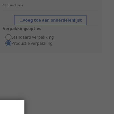
*prijsindicatie
Voeg toe aan onderdelenlijst
Verpakkingsopties
Standaard verpakking
Productie verpakking