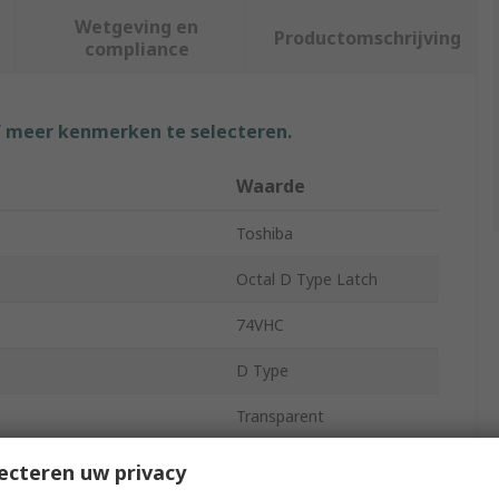
Wetgeving en
Productomschrijving
compliance
f meer kenmerken te selecteren.
Waarde
Toshiba
Octal D Type Latch
74VHC
D Type
Transparent
8
ecteren uw privacy