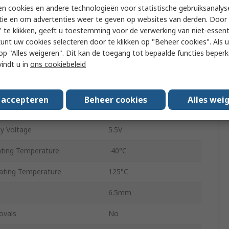
nnels
8
n cookies en andere technologieën voor statistische gebruiksanalys
tie en om advertenties weer te geven op websites van derden. Door 
Inverting
 te klikken, geeft u toestemming voor de verwerking van niet-essent
kunt uw cookies selecteren door te klikken op "Beheer cookies". Als u 
Surface
 u op "Alles weigeren". Dit kan de toegang tot bepaalde functies beper
vindt u in
ons cookiebeleid
TSSOP
 Voltage
2V
s accepteren
Beheer cookies
Alles wei
20
y Voltage
5.5V
ting Temperature
-40°C
ting Temperature
125°C
6.5mm
ovals
No