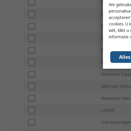
Number of Cha
We gebruike
personalisa
Polarity
accepteren"
cookies. U 
Mount Type
wilt, klikt
informatie 
Package Type
Minimum Supply
Alle
Pin Count
Maximum Suppl
Minimum Opera
Maximum Opera
Length
Standards/Appr