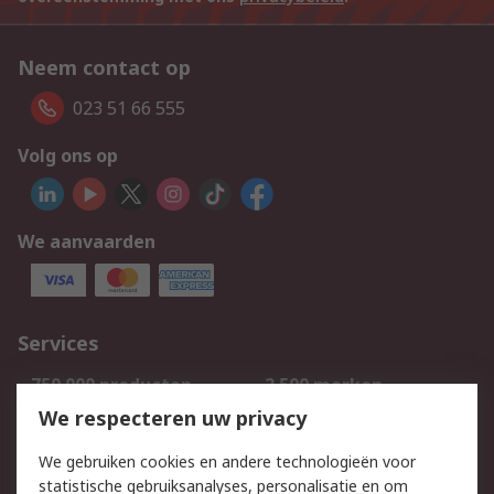
Neem contact op
023 51 66 555
Volg ons op
We aanvaarden
Services
750.000 producten
2.500 merken
Bestellen
Inkoopoplossingen
We respecteren uw privacy
Retouren
Technisch advies
We gebruiken cookies en andere technologieën voor
Track & Trace
statistische gebruiksanalyses, personalisatie en om