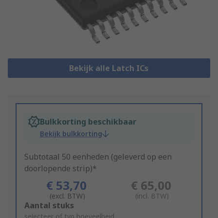
Bekijk alle Latch ICs
Bulkkorting beschikbaar
Bekijk bulkkorting
Subtotaal 50 eenheden (geleverd op een
doorlopende strip)*
€ 53,70
€ 65,00
(excl. BTW)
(incl. BTW)
Add
Aantal stuks
to
selecteer of typ hoeveelheid