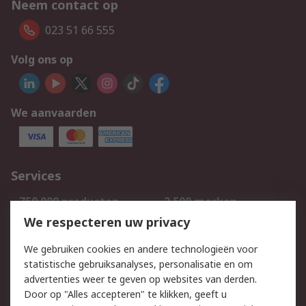
Neem contact op
023 51 66 555
Volg ons op
We aanvaarden
Services
750.000 producten
2.500 merken
Bestellen
Inkoopoplossingen
We respecteren uw privacy
Retouren
Technisch advies
We gebruiken cookies en andere technologieën voor
Track & Trace
statistische gebruiksanalyses, personalisatie en om
advertenties weer te geven op websites van derden.
Wettelijk
Door op "Alles accepteren" te klikken, geeft u