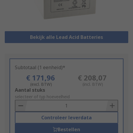
Bekijk alle Lead Acid Batteries
Subtotaal (1 eenheid)*
€ 171,96
€ 208,07
(excl. BTW)
(incl. BTW)
Add
Aantal stuks
to
selecteer of typ hoeveelheid
Basket
Controleer leverdata
Bestellen