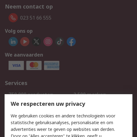
Neem contact op
023 51 66 555
Volg ons op
We aanvaarden
Services
750.000 producten
2.500 merken
Bestellen
Inkoopoplossingen
We respecteren uw privacy
Retouren
Technisch advies
We gebruiken cookies en andere technologieën voor
Track & Trace
statistische gebruiksanalyses, personalisatie en om
advertenties weer te geven op websites van derden.
Wettelijk
Door op "Alles accepteren" te klikken, geeft u