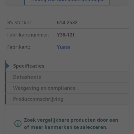
RS-stocknr.
:
614-2532
Fabrikantnummer
:
Y38-12I
Fabrikant
:
Yuasa
Specificaties
Datasheets
Wetgeving en compliance
Productomschrijving
Zoek vergelijkbare producten door een
of meer kenmerken te selecteren.