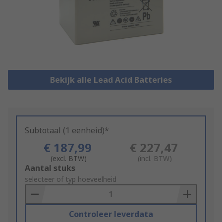
Bekijk alle Lead Acid Batteries
Subtotaal (1 eenheid)*
€ 187,99
€ 227,47
(excl. BTW)
(incl. BTW)
Add
Aantal stuks
to
selecteer of typ hoeveelheid
Basket
Controleer leverdata