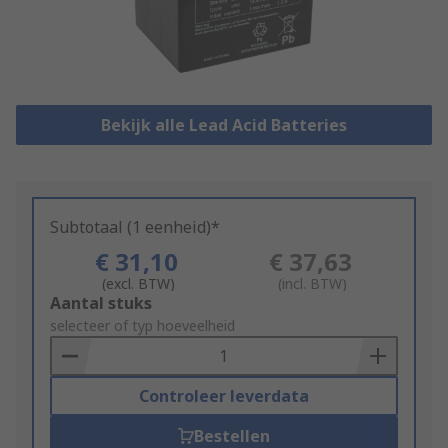
Bekijk alle Lead Acid Batteries
Subtotaal (1 eenheid)*
€ 31,10
€ 37,63
(excl. BTW)
(incl. BTW)
Add
Aantal stuks
to
selecteer of typ hoeveelheid
Basket
Controleer leverdata
Bestellen