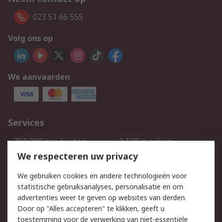
023 51 66 555
Volg ons op
We aanvaarden
Services
750.000 producten
2.500 merken
Bestellen
Inkoopoplossingen
We respecteren uw privacy
Retouren
Technisch advies
We gebruiken cookies en andere technologieën voor
Track & Trace
statistische gebruiksanalyses, personalisatie en om
advertenties weer te geven op websites van derden.
Wettelijk
Door op "Alles accepteren" te klikken, geeft u
toestemming voor de verwerking van niet-essentiële