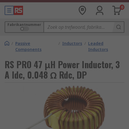
0
Fabrikantnummer
/
Passive
/
Inductors
/
Leaded
Components
Inductors
RS PRO 47 μH Power Inductor, 3
A Idc, 0.048 Ω Rdc, DP