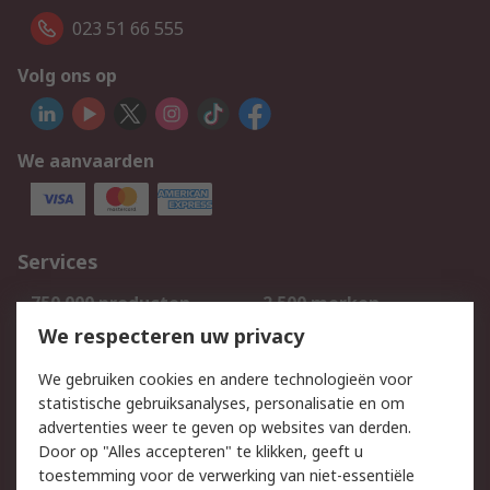
023 51 66 555
Volg ons op
We aanvaarden
Services
750.000 producten
2.500 merken
Bestellen
Inkoopoplossingen
We respecteren uw privacy
Retouren
Technisch advies
We gebruiken cookies en andere technologieën voor
Track & Trace
statistische gebruiksanalyses, personalisatie en om
advertenties weer te geven op websites van derden.
Wettelijk
Door op "Alles accepteren" te klikken, geeft u
toestemming voor de verwerking van niet-essentiële