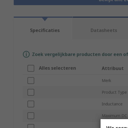
Specificaties
Datasheets
Zoek vergelijkbare producten door een o
Alles selecteren
Attribuut
Merk
Product Type
Inductance
Maximum DC 
We resp
Mount Type