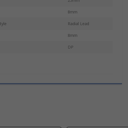
25mm
8mm
tyle
Radial Lead
8mm
DP