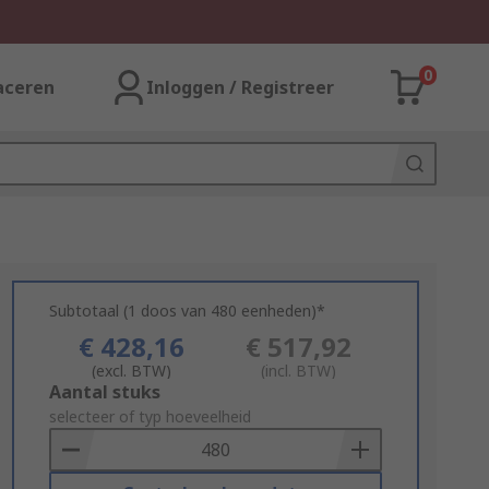
0
aceren
Inloggen / Registreer
Subtotaal (1 doos van 480 eenheden)*
€ 428,16
€ 517,92
(excl. BTW)
(incl. BTW)
Add
Aantal stuks
to
selecteer of typ hoeveelheid
Basket