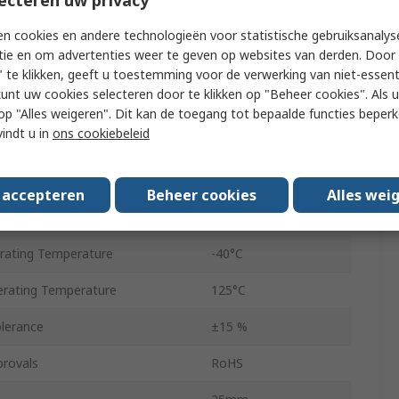
cy
10kHz
n cookies en andere technologieën voor statistische gebruiksanalys
tie en om advertenties weer te geven op websites van derden. Door 
Resistance
0.063Ω
 te klikken, geeft u toestemming voor de verwerking van niet-essent
kunt uw cookies selecteren door te klikken op "Beheer cookies". Als u 
r
0.5mm
 u op "Alles weigeren". Dit kan de toegang tot bepaalde functies beper
vindt u in
ons cookiebeleid
tandard
No
14mm
s accepteren
Beheer cookies
Alles wei
8mm
ating Temperature
-40°C
rating Temperature
125°C
lerance
±15 %
provals
RoHS