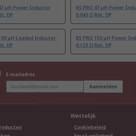
47 μH Power Inductor
RS PRO 47 μH Power Ind
dc, DP
0.043 Ω Rdc, DP
100 μH Leaded Inductor
RS PRO 150 μH Power In
dc, DP
0.123 Ω Rdc, DP
n
E-mailadres
Aanmelden
Wettelijk
producten
Cookiebeleid
rken
Email veiligheid