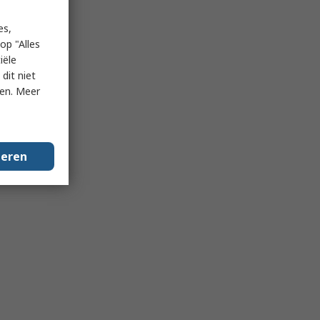
es,
op "Alles
iële
dit niet
ken. Meer
geren