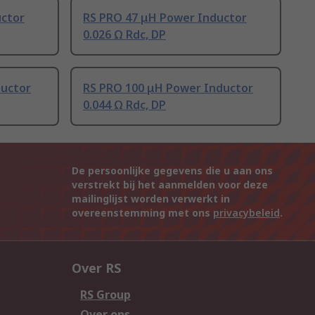
uctor
RS PRO 47 μH Power Inductor
0.026 Ω Rdc, DP
ductor
RS PRO 100 μH Power Inductor
0.044 Ω Rdc, DP
De persoonlijke gegevens die u aan ons
verstrekt bij het aanmelden voor deze
mailinglijst worden verwerkt in
overeenstemming met ons
privacybeleid
.
Over RS
RS Group
Over ons