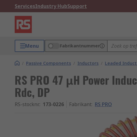
Services
Industry Hub
Support
Menu
Fabrikantnummer
/
Passive Components
/
Inductors
/
Leaded Induct
RS PRO 47 μH Power Induct
Rdc, DP
RS-stocknr.
:
173-0226
Fabrikant
:
RS PRO