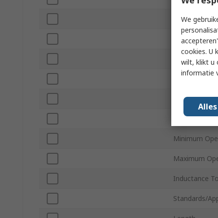
Test Frequen
We gebruike
personalisa
Maximum DC 
accepteren"
cookies. U 
Lead Diamete
wilt, klikt
informatie 
Automotive S
Diameter
Alle
Height
Minimum Oper
Maximum Ope
Inductance To
Standards/Ap