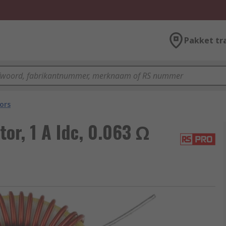
Pakket tr
ors
or, 1 A Idc, 0.063 Ω