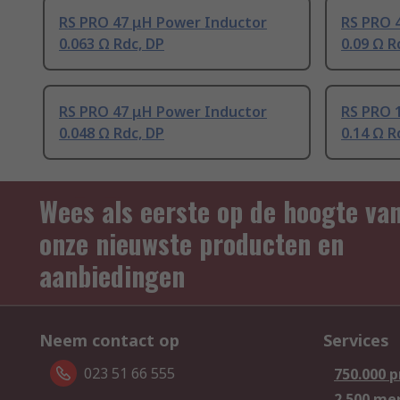
RS PRO 47 μH Power Inductor
RS PRO 
0.063 Ω Rdc, DP
0.09 Ω R
RS PRO 47 μH Power Inductor
RS PRO 
0.048 Ω Rdc, DP
0.14 Ω R
Wees als eerste op de hoogte va
onze nieuwste producten en
aanbiedingen
Neem contact op
Services
023 51 66 555
750.000 
2.500 me