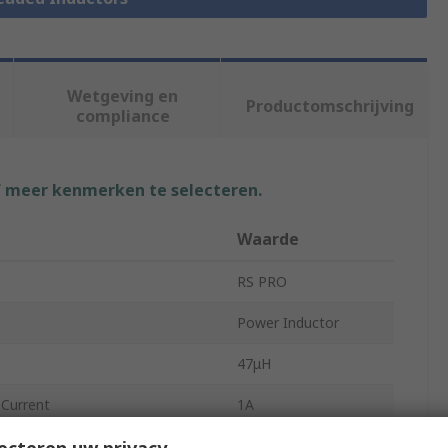
Wetgeving en
Productomschrijving
compliance
f meer kenmerken te selecteren.
Waarde
RS PRO
Power Inductor
47μH
Current
1A
ecteren uw privacy
Radial