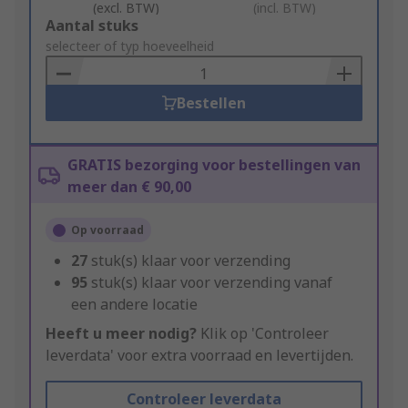
(excl. BTW)
(incl. BTW)
Add
Aantal stuks
to
selecteer of typ hoeveelheid
Basket
Bestellen
GRATIS bezorging voor bestellingen van
meer dan € 90,00
Op voorraad
27
stuk(s) klaar voor verzending
95
stuk(s) klaar voor verzending vanaf
een andere locatie
Heeft u meer nodig?
Klik op 'Controleer
leverdata' voor extra voorraad en levertijden.
Controleer leverdata