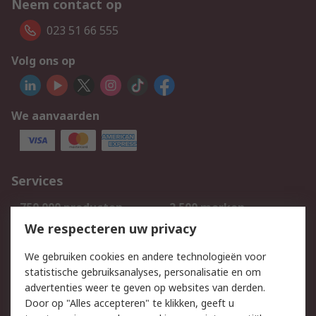
Neem contact op
023 51 66 555
Volg ons op
We aanvaarden
Services
750.000 producten
2.500 merken
Bestellen
Inkoopoplossingen
We respecteren uw privacy
Retouren
Technisch advies
We gebruiken cookies en andere technologieën voor
Track & Trace
statistische gebruiksanalyses, personalisatie en om
advertenties weer te geven op websites van derden.
Wettelijk
Door op "Alles accepteren" te klikken, geeft u