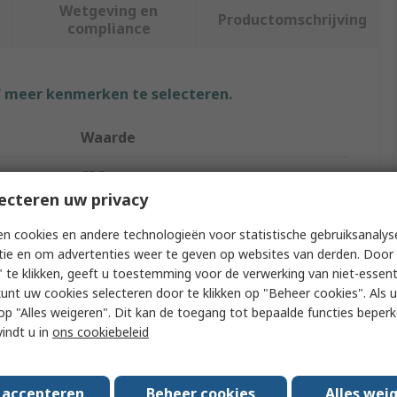
Wetgeving en
Productomschrijving
compliance
f meer kenmerken te selecteren.
Waarde
CRC
ecteren uw privacy
Air & Gas Leak Detector Solution
n cookies en andere technologieën voor statistische gebruiksanalys
Liquid
tie en om advertenties weer te geven op websites van derden. Door 
 te klikken, geeft u toestemming voor de verwerking van niet-essent
ystem
Detector
kunt uw cookies selecteren door te klikken op "Beheer cookies". Als u 
 u op "Alles weigeren". Dit kan de toegang tot bepaalde functies beper
500 ml
vindt u in
ons cookiebeleid
Leak Detection
s accepteren
Beheer cookies
Alles wei
Can