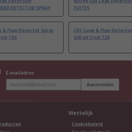
eak Detection
650 ml Gas Leak Detecto
NDER DETECTOR SPRAY
FUITES
k & Flaw Detector Spray
CRC Leak & Flaw Detecto
rick 130
500 ml Crick 120
n
E-mailadres
Aanmelden
Wettelijk
producten
Cookiebeleid