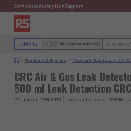
Services
Industry Hub
Support
Menu
Fabrikantnummer
/
Plumbing & Pipeline
/
Pipework Maintenance & W
CRC Air & Gas Leak Detecto
500 ml Leak Detection CR
RS-stocknr.
:
226-2973
Fabrikantnummer
:
32656
F