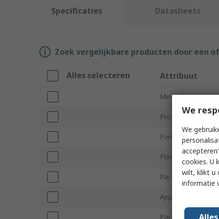
Specificaties
Datasheets
Zoek vergelijkbare producten door een o
Alles selecteren
Attribuut
Merk
We resp
Product Type
We gebruike
Form
personalisa
accepteren"
Flaw Detection S
cookies. U 
wilt, klikt
Package Size
informatie 
Application
Alle
Pack Type