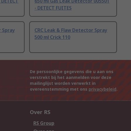
r DETECT
650 ml Gas Leak Detector 005501
- DETECT FUITES
r Spray
CRC Leak & Flaw Detector Spray
500 ml Crick 110
De persoonlijke gegevens die u aan ons
verstrekt bij het aanmelden voor deze
mailinglijst worden verwerkt in
overeenstemming met ons
privacybeleid
.
Over RS
RS Group