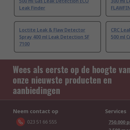
500 ml Gas Leak Detection ECO
300 ml L
Leak Finder
FLAWFI
Loctite Leak & Flaw Detector
CRC Lea
Spray 400 ml Leak Detection SF
500 ml C
7100
Wees als eerste op de hoogte va
onze nieuwste producten en
aanbiedingen
Neem contact op
Services
023 51 66 555
750.000 