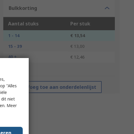
Bulkkorting
Aantal stuks
Per stuk
1 - 14
€ 13,54
15 - 39
€ 13,00
40 +
€ 12,46
*prijsindicatie
es,
op "Alles
Voeg toe aan onderdelenlijst
iële
dit niet
ken. Meer
geren