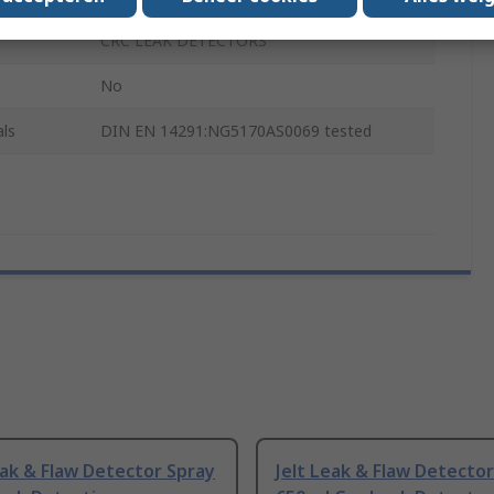
CRC LEAK DETECTORS
No
ls
DIN EN 14291:NG5170AS0069 tested
ak & Flaw Detector Spray
Jelt Leak & Flaw Detecto