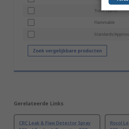
Trade Name
Flammable
Standards/Approva
Zoek vergelijkbare producten
Gerelateerde Links
CRC Leak & Flaw Detector Spray
Rocol Le