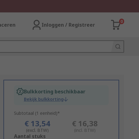
0
aceren
Inloggen / Registreer
Bulkkorting beschikbaar
Bekijk bulkkorting
Subtotaal (1 eenheid)*
€ 13,54
€ 16,38
(excl. BTW)
(incl. BTW)
Add
Aantal stuks