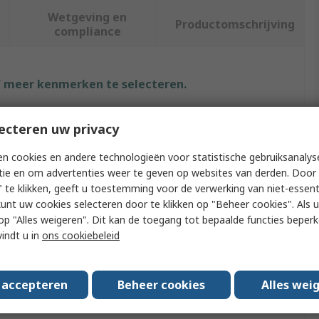
Wetgeving en
Productomschrijving
compliance
f meer kenmerken te selecteren.
buut
Waarde
ecteren uw privacy
Ledil
n cookies en andere technologieën voor statistische gebruiksanalys
tie en om advertenties weer te geven op websites van derden. Door 
 With
Yasmeen Series
 te klikken, geeft u toestemming voor de verwerking van niet-essent
kunt uw cookies selecteren door te klikken op "Beheer cookies". Als u 
t Type
LED Connector
 u op "Alles weigeren". Dit kan de toegang tot bepaalde functies beper
vindt u in
ons cookiebeleid
rds/Approvals
RoHS Compliant
44mm
s accepteren
Beheer cookies
Alles wei
44.0mm