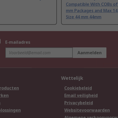
Compatible With COBs of 
mm Packages and Max 14
Size 44 mm 44mm
n
E-mailadres
Aanmelden
Wettelijk
producten
Cookiebeleid
rken
Email veiligheid
n
Privacybeleid
lossingen
Websitevoorwaarden
n
Algemene verkoopvoorw