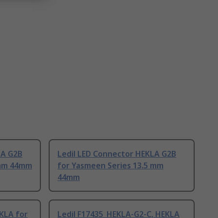
LA G2B
Ledil LED Connector HEKLA G2B
 mm 44mm
for Yasmeen Series 13.5 mm
44mm
KLA for
Ledil F17435_HEKLA-G2-C, HEKLA