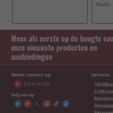
Mount
Wees als eerste op de hoogte va
onze nieuwste producten en
aanbiedingen
Neem contact op
Services
023 51 66 555
750.000 
2.500 me
Volg ons op
Bestelle
Inkoopop
Retoure