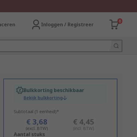
0
aceren
Inloggen / Registreer
Bulkkorting beschikbaar
Bekijk bulkkorting
Subtotaal (1 eenheid)*
€ 3,68
€ 4,45
(excl. BTW)
(incl. BTW)
Add
Aantal stuks