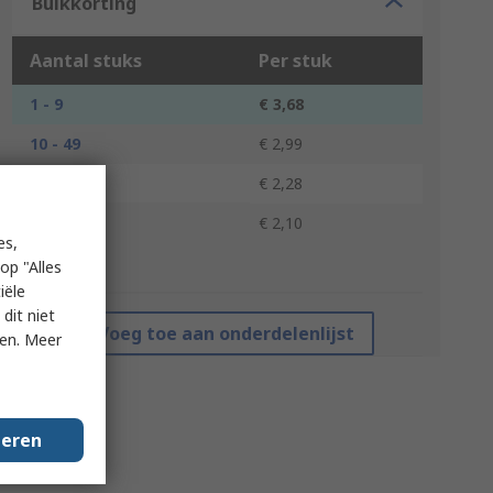
Bulkkorting
Aantal stuks
Per stuk
1 - 9
€ 3,68
10 - 49
€ 2,99
50 - 99
€ 2,28
100 +
€ 2,10
es,
op "Alles
*prijsindicatie
iële
dit niet
Voeg toe aan onderdelenlijst
ken. Meer
geren