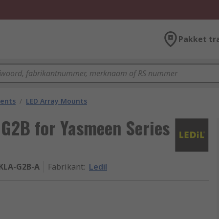
Pakket tr
nents
/
LED Array Mounts
 G2B for Yasmeen Series
KLA-G2B-A
Fabrikant
:
Ledil