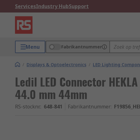
Services
Industry Hub
Support
Menu
Fabrikantnummer
/
Displays & Optoelectronics
/
LED Lighting Compo
Ledil LED Connector HEKLA
44.0 mm 44mm
RS-stocknr.
:
648-841
Fabrikantnummer
:
F19856_HE