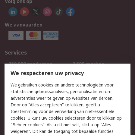
Volg ons op
We aanvaarden
Services
750.000 producten
2.500 merken
Bestellen
Inkoopoplossingen
We respecteren uw privacy
Retouren
Technisch advies
We gebruiken cookies en andere technologieën voor
Track & Trace
statistische gebruiksanalyses, personalisatie en om
advertenties weer te geven op websites van derden.
Wettelijk
Door op "Alles accepteren" te klikken, geeft u
toestemming voor de verwerking van niet-essentiële
Cookiebeleid
Email veiligheid
cookies. U kunt uw cookies selecteren door te klikken op
Privacybeleid
Websitevoorwaarden
"Beheer cookies". Als u dit niet wilt, klikt u op "Alles
weigeren". Dit kan de toegang tot bepaalde functies
Algemene