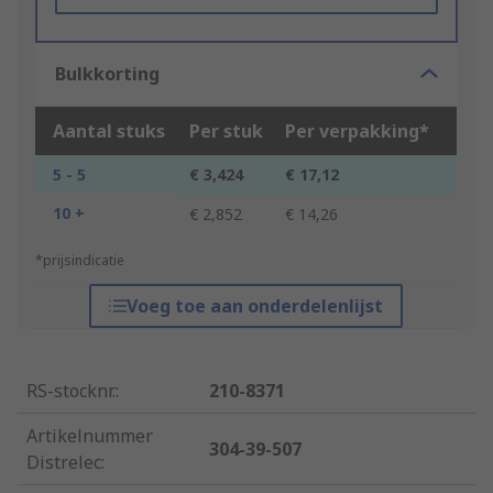
Bulkkorting
Aantal stuks
Per stuk
Per verpakking*
5 - 5
€ 3,424
€ 17,12
10 +
€ 2,852
€ 14,26
*prijsindicatie
Voeg toe aan onderdelenlijst
RS-stocknr.
:
210-8371
Artikelnummer
304-39-507
Distrelec
: