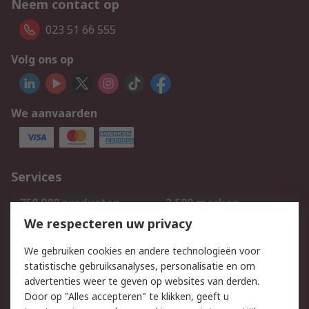
Neem contact op
023 51 66 555
Volg ons op
We aanvaarden
Services
750.000 producten
2.500 merken
Bestellen
Inkoopoplossingen
We respecteren uw privacy
Retouren
Technisch advies
We gebruiken cookies en andere technologieën voor
Track & Trace
statistische gebruiksanalyses, personalisatie en om
advertenties weer te geven op websites van derden.
Wettelijk
Door op "Alles accepteren" te klikken, geeft u