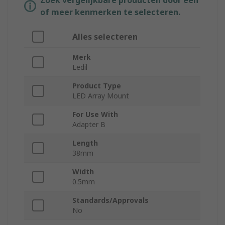
Zoek vergelijkbare producten door een
of meer kenmerken te selecteren.
Alles selecteren
Merk
Ledil
Product Type
LED Array Mount
For Use With
Adapter B
Length
38mm
Width
0.5mm
Standards/Approvals
No