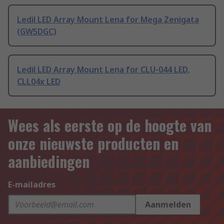
Ledil LED Array Mount Lena for Mega Zenigata
(GW5DGC)
Ledil LED Array Mount Lena for CLU-044 LED,
CLL04x LED
Wees als eerste op de hoogte van
onze nieuwste producten en
aanbiedingen
E-mailadres
Aanmelden