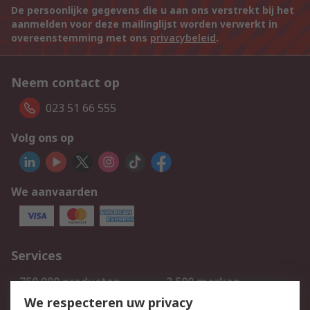
De persoonlijke gegevens die u aan ons verstrekt bij het
aanmelden voor deze mailinglijst worden verwerkt in
overeenstemming met ons
privacybeleid
.
Neem contact op
023 51 66 555
Volg ons op
We aanvaarden
Services
750.000 producten
2.500 merken
Bestellen
Inkoopoplossingen
We respecteren uw privacy