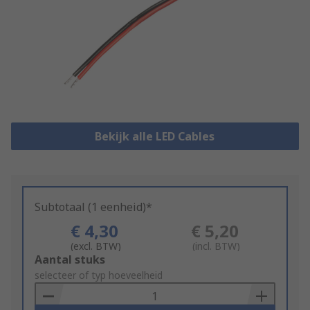
Bekijk alle LED Cables
Subtotaal (1 eenheid)*
€ 4,30
€ 5,20
(excl. BTW)
(incl. BTW)
Add
Aantal stuks
to
selecteer of typ hoeveelheid
Basket