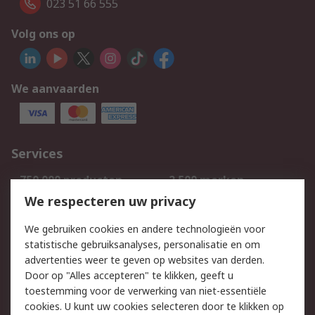
023 51 66 555
Volg ons op
We aanvaarden
Services
750.000 producten
2.500 merken
Bestellen
Inkoopoplossingen
We respecteren uw privacy
Retouren
Technisch advies
We gebruiken cookies en andere technologieën voor
Track & Trace
statistische gebruiksanalyses, personalisatie en om
advertenties weer te geven op websites van derden.
Wettelijk
Door op "Alles accepteren" te klikken, geeft u
toestemming voor de verwerking van niet-essentiële
Cookiebeleid
Email veiligheid
cookies. U kunt uw cookies selecteren door te klikken op