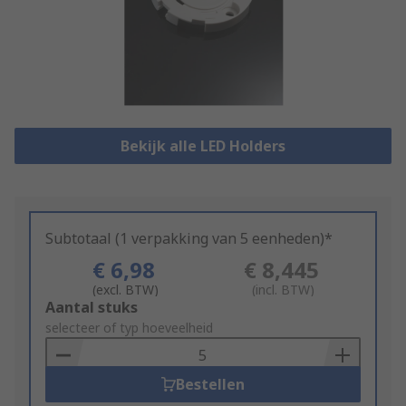
Bekijk alle LED Holders
Subtotaal (1 verpakking van 5 eenheden)*
€ 6,98
€ 8,445
(excl. BTW)
(incl. BTW)
Add
Aantal stuks
to
selecteer of typ hoeveelheid
Basket
Bestellen