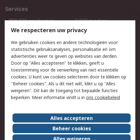
Services
750.000 producten
2.500 merken
Bestellen
Inkoopoplossingen
We respecteren uw privacy
Retouren
Technisch advies
We gebruiken cookies en andere technologieën voor
Track & Trace
statistische gebruiksanalyses, personalisatie en om
advertenties weer te geven op websites van derden.
Wettelijk
Door op "Alles accepteren" te klikken, geeft u
toestemming voor de verwerking van niet-essentiële
Cookiebeleid
Email veiligheid
cookies. U kunt uw cookies selecteren door te klikken op
Privacybeleid
Websitevoorwaarden
"Beheer cookies". Als u dit niet wilt, klikt u op "Alles
weigeren". Dit kan de toegang tot bepaalde functies
Algemene
beperken. Meer informatie vindt u in
ons cookiebeleid
verkoopvoorwaarden
Over RS
Alles accepteren
RS Group
Over ons
Beheer cookies
RS wereldwijd
Werken bij RS
Alles weigeren