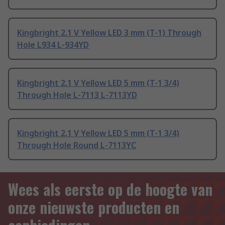
Kingbright 2.1 V Yellow LED 3 mm (T-1) Through
Hole L934 L-934YD
Kingbright 2.1 V Yellow LED 5 mm (T-1 3/4)
Through Hole L-7113 L-7113YD
Kingbright 2.1 V Yellow LED 5 mm (T-1 3/4)
Through Hole Round L-7113YC
Wees als eerste op de hoogte van
onze nieuwste producten en