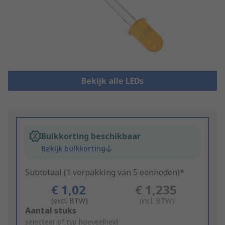
Bekijk alle LEDs
Bulkkorting beschikbaar
Bekijk bulkkorting
Subtotaal (1 verpakking van 5 eenheden)*
€ 1,02
€ 1,235
(excl. BTW)
(incl. BTW)
Add
Aantal stuks
to
selecteer of typ hoeveelheid