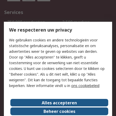
Services
750.000 producten
2.500 merken
Bestellen
Inkoopoplossingen
We respecteren uw privacy
Retouren
Technisch advies
We gebruiken cookies en andere technologieën voor
Track & Trace
statistische gebruiksanalyses, personalisatie en om
advertenties weer te geven op websites van derden.
Wettelijk
Door op "Alles accepteren" te klikken, geeft u
toestemming voor de verwerking van niet-essentiële
Cookiebeleid
Email veiligheid
cookies. U kunt uw cookies selecteren door te klikken op
Privacybeleid
Websitevoorwaarden
"Beheer cookies". Als u dit niet wilt, klikt u op "Alles
weigeren". Dit kan de toegang tot bepaalde functies
Algemene
beperken. Meer informatie vindt u in
ons cookiebeleid
verkoopvoorwaarden
Over RS
Alles accepteren
RS Group
Over ons
Beheer cookies