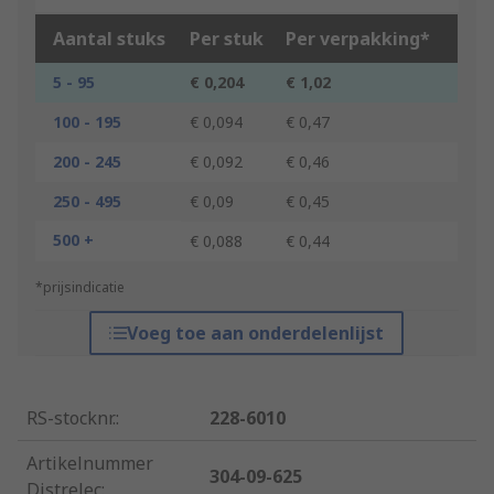
Aantal stuks
Per stuk
Per verpakking*
5 - 95
€ 0,204
€ 1,02
100 - 195
€ 0,094
€ 0,47
200 - 245
€ 0,092
€ 0,46
250 - 495
€ 0,09
€ 0,45
500 +
€ 0,088
€ 0,44
*prijsindicatie
Voeg toe aan onderdelenlijst
RS-stocknr.
:
228-6010
Artikelnummer
304-09-625
Distrelec
: