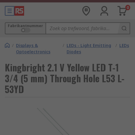
0
Fabrikantnummer
/
Displays &
/
LEDs - Light Emitting
/
LEDs
Optoelectronics
Diodes
Kingbright 2.1 V Yellow LED T-1
3/4 (5 mm) Through Hole L53 L-
53YD