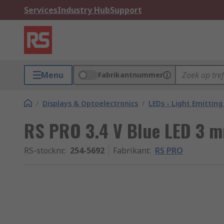
Services
Industry Hub
Support
Menu
Fabrikantnummer
/
Displays & Optoelectronics
/
LEDs - Light Emitting
RS PRO 3.4 V Blue LED 3 
RS-stocknr.
:
254-5692
Fabrikant
:
RS PRO