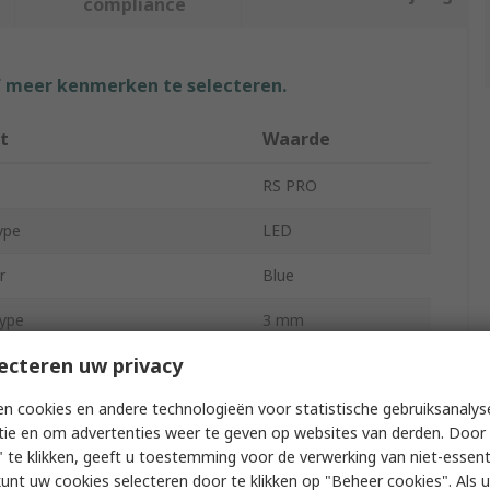
compliance
f meer kenmerken te selecteren.
t
Waarde
RS PRO
ype
LED
r
Blue
ype
3 mm
ecteren uw privacy
orward Current
100mA
n cookies en andere technologieën voor statistische gebruiksanalys
pe
Through Hole
tie en om advertenties weer te geven op websites van derden. Door 
oltage
3.4V
 te klikken, geeft u toestemming voor de verwerking van niet-essent
kunt uw cookies selecteren door te klikken op "Beheer cookies". Als u 