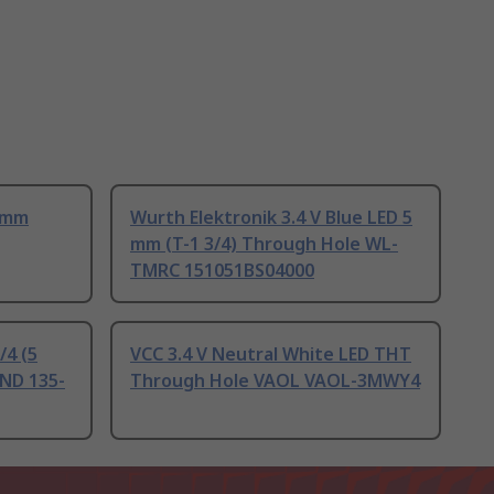
5 mm
Wurth Elektronik 3.4 V Blue LED 5
mm (T-1 3/4) Through Hole WL-
TMRC 151051BS04000
/4 (5
VCC 3.4 V Neutral White LED THT
ND 135-
Through Hole VAOL VAOL-3MWY4