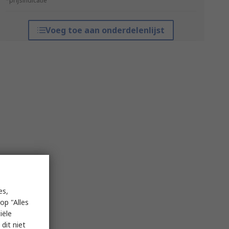
*prijsindicatie
Voeg toe aan onderdelenlijst
es,
op "Alles
iële
dit niet