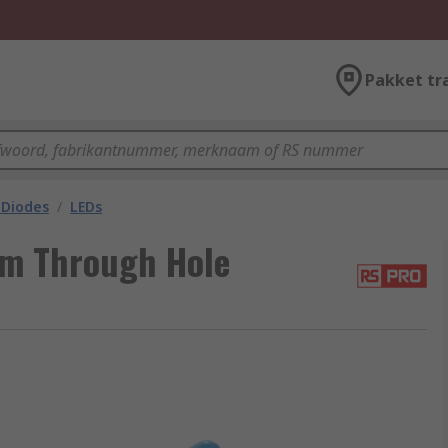
Pakket tr
 Diodes
/
LEDs
mm Through Hole