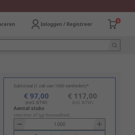
0
aceren
Inloggen / Registreer
Subtotaal (1 zak van 1000 eenheden)*
€ 97,00
€ 117,00
(excl. BTW)
(incl. BTW)
Add
Aantal stuks
to
selecteer of typ hoeveelheid
Basket