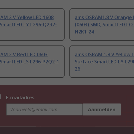
AM 2 V Yellow LED 1608
ams OSRAM1.8 V Orange 
 SmartLED LY L296-Q2R2-
(0603) SMD, SmartLED LO
H2K1-24
AM 2 V Red LED 0603
ams OSRAM 1.8 V Yellow 
 SmartLED LS L296-P2Q2-1
Surface SmartLED LY L29
26
n
E-mailadres
Aanmelden