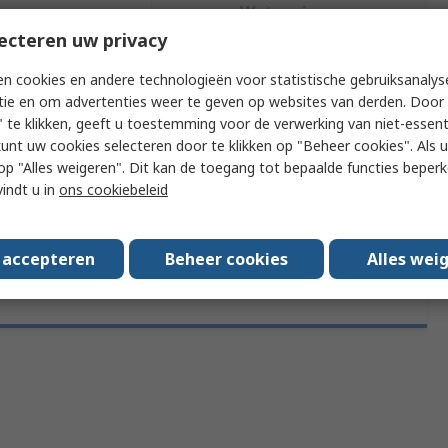
Wetgeving en
tasheets
compliance
ecteren uw privacy
n cookies en andere technologieën voor statistische gebruiksanalys
tie en om advertenties weer te geven op websites van derden. Door 
f meer kenmerken te selecteren.
 te klikken, geeft u toestemming voor de verwerking van niet-essent
kunt uw cookies selecteren door te klikken op "Beheer cookies". Als u 
Attribuut
Waarde
 u op "Alles weigeren". Dit kan de toegang tot bepaalde functies beper
vindt u in
ons cookiebeleid
Merk
ams OSRAM
s accepteren
Beheer cookies
Alles wei