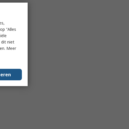
es,
op "Alles
iële
dit niet
ken. Meer
geren