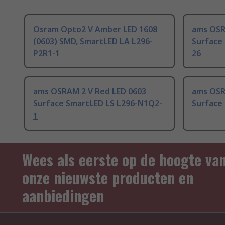
Osram Opto2 V Amber LED 1608
ams OSR
(0603) SMD, SmartLED LA L296-
Surface
P2R1-1
26
ams OSRAM 2 V Red LED 0603
ams OSR
Surface SmartLED LS L296-N1Q2-
Surface
1
Wees als eerste op de hoogte va
onze nieuwste producten en
aanbiedingen