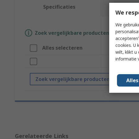
Specificaties
Da
We resp
We gebruike
personalisa
Zoek vergelijkbare producten door een o
accepteren"
cookies. U 
Alles selecteren
wilt, klikt
informatie 
Zoek vergelijkbare producten
Alle
Gerelateerde Links