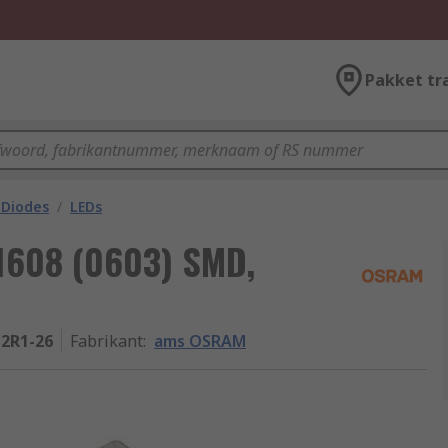
Pakket tr
 Diodes
/
LEDs
1608 (0603) SMD,
P2R1-26
Fabrikant
:
ams OSRAM