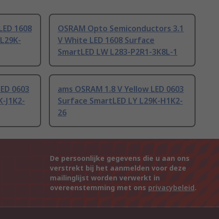
LED 1608
OSRAM Opto Semiconductors 3.1
 L29K-
V White LED 1608 Surface
SmartLED LW L283-P2R1-3K8L-1
LED 0603
ams OSRAM 1.8 V Yellow LED 0603
K-J1K2-
Surface SmartLED LY L29K-H1K2-
26
De persoonlijke gegevens die u aan ons
verstrekt bij het aanmelden voor deze
mailinglijst worden verwerkt in
overeenstemming met ons
privacybeleid
.